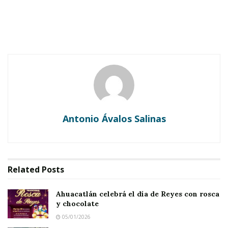
Ahuacatlán celebrá el día de Reyes con rosca y
chocolate
Buena tarde taurina en Ahuacatlán
Antonio Ávalos Salinas
Related
Posts
Ahuacatlán celebrá el día de Reyes con rosca
y chocolate
05/01/2026
AHUACATLÁN.-
Dentro del torneo de