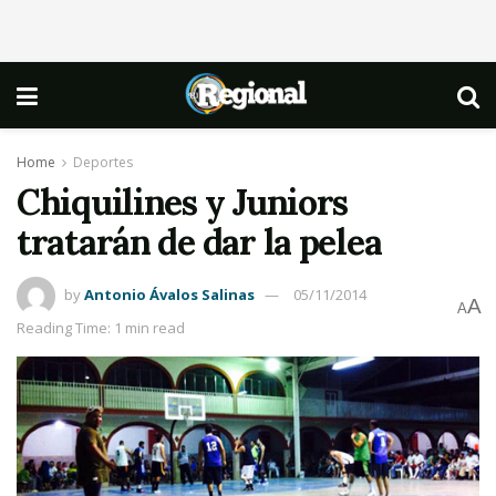
Home
Deportes
Chiquilines y Juniors
tratarán de dar la pelea
by
Antonio Ávalos Salinas
05/11/2014
A
A
Reading Time: 1 min read