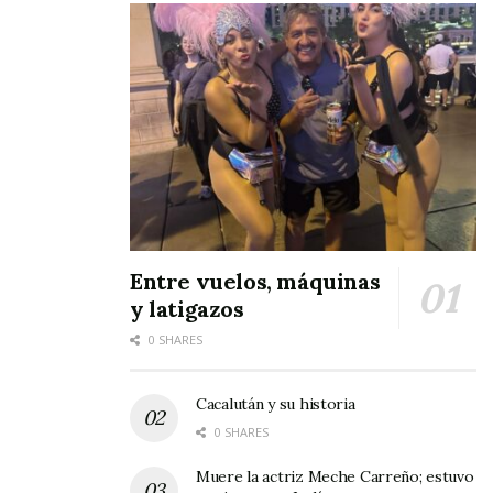
son bien reconocidos y apreciados por los
conocedores y de sus mismos familiares que los
apoyan en todo momento en su trayectoria
deportiva. Estos dos conjuntos se preparan
para sus compromisos de este fin de semana.
Entre vuelos, máquinas
y latigazos
0 SHARES
Cacalután y su historia
0 SHARES
Muere la actriz Meche Carreño; estuvo