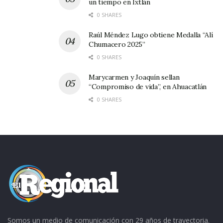
un tiempo en Ixtlán
0 SHARES
Raúl Méndez Lugo obtiene Medalla “Alí
Chumacero 2025”
0 SHARES
Marycarmen y Joaquín sellan
“Compromiso de vida”, en Ahuacatlán
0 SHARES
Somos un medio de comunicación con 29 años de trayectoria.