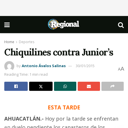
Home
Deportes
Chiquilines contra Junior’s
by
Antonio Ávalos Salinas
30/01/2015
A
A
Reading Time: 1 min read
ESTA TARDE
AHUACATLÁN.-
Hoy por la tarde se enfrentan
en duelo pendiente los canasteros de los