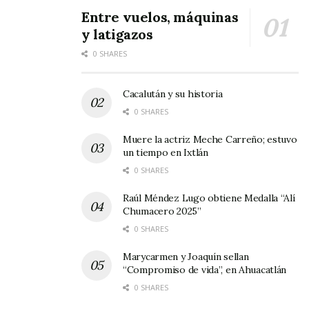
Entre vuelos, máquinas
y latigazos
0 SHARES
Cacalután y su historia
0 SHARES
Muere la actriz Meche Carreño; estuvo
un tiempo en Ixtlán
0 SHARES
Raúl Méndez Lugo obtiene Medalla “Alí
Chumacero 2025”
0 SHARES
Marycarmen y Joaquín sellan
“Compromiso de vida”, en Ahuacatlán
0 SHARES