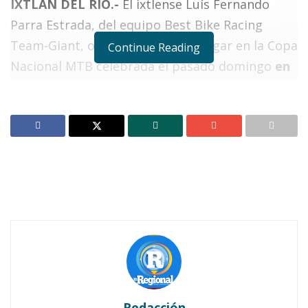
IXTLÁN DEL RÍO.-
El ixtlense Luís Fernando
Parra Estrada, del equipo Best Bike Racing
Team-Giant, obtuvo el segundo lugar en la Copa
Continue Reading
Nacional MTB celebrada el pasado domingo
en
Hermosillo, Sonora.
Notas Relacionadas
Ahuacatlán celebrá el día de Reyes con rosca y
chocolate
Buena tarde taurina en Ahuacatlán
“Chente”, como sus amigos lo llaman – pues su
papá es dueño de una famosa taquería con
dicho nombre -, se posiciona en el
segundo
lugar nacional de la categoría juvenil “C”
, una
Redacción