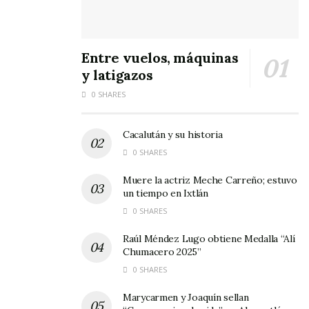
Entre vuelos, máquinas
y latigazos
0 SHARES
Cacalután y su historia
0 SHARES
Muere la actriz Meche Carreño; estuvo
un tiempo en Ixtlán
0 SHARES
Raúl Méndez Lugo obtiene Medalla “Alí
Chumacero 2025”
0 SHARES
Marycarmen y Joaquín sellan