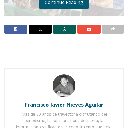
Continue Reading
Notas Relacionadas
Ahuacatlán celebrá el día de Reyes con rosca y
chocolate
Buena tarde taurina en Ahuacatlán
Francisco Javier Nieves Aguilar
IXTLÁN DEL RÍO.-
Alumnos, padres de familia,
Más de 30 años de trayectoria disfrutando del
cuerpo docente y autoridades municipales de la
periodismo; las opiniones que despierta, la
información gratificante y el conocimiento que deja.