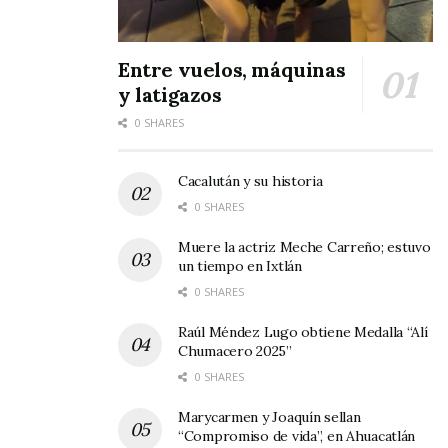
Entre vuelos, máquinas
y latigazos
0 SHARES
Cacalután y su historia
0 SHARES
Muere la actriz Meche Carreño; estuvo
un tiempo en Ixtlán
0 SHARES
Raúl Méndez Lugo obtiene Medalla “Alí
Chumacero 2025”
0 SHARES
Marycarmen y Joaquín sellan
“Compromiso de vida”, en Ahuacatlán