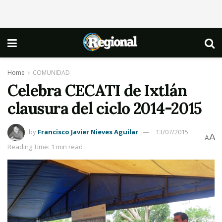
Home
COMUNIDAD
Celebra CECATI de Ixtlán
clausura del ciclo 2014-2015
by
Francisco Javier Nieves Aguilar
13/07/2015
A
A
Reading Time: 1 min read