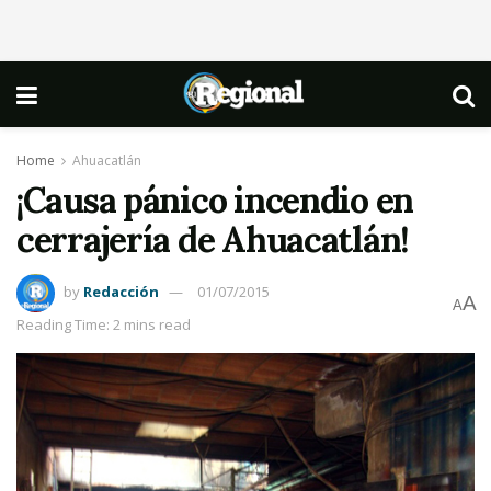
Home
Ahuacatlán
¡Causa pánico incendio en
cerrajería de Ahuacatlán!
by
Redacción
01/07/2015
A
A
Reading Time: 2 mins read