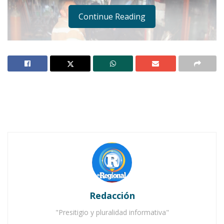
Continue Reading
Fotos: El Regional © DR.
Notas Relacionadas
Ahuacatlán celebrá el día de Reyes con rosca y
chocolate
Redacción
Buena tarde taurina en Ahuacatlán
"Presitigio y pluralidad informativa"