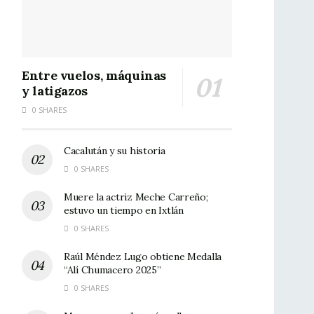
Entre vuelos, máquinas
y latigazos
0 SHARES
Cacalután y su historia
0 SHARES
Muere la actriz Meche Carreño;
estuvo un tiempo en Ixtlán
0 SHARES
Raúl Méndez Lugo obtiene Medalla
“Alí Chumacero 2025”
0 SHARES