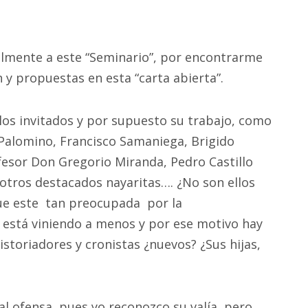
lmente a este “Seminario”, por encontrarme
n y propuestas en esta “carta abierta”.
s invitados y por supuesto su trabajo, como
 Palomino, Francisco Samaniega, Brigido
fesor Don Gregorio Miranda, Pedro Castillo
otros destacados nayaritas…. ¿No son ellos
ue este tan preocupada por la
e está viniendo a menos y por ese motivo hay
istoriadores y cronistas ¿nuevos? ¿Sus hijas,
al ofensa, pues yo reconozco su valía, pero