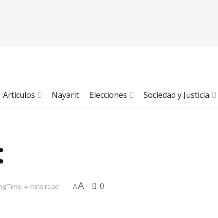
Artículos
Nayarit
Elecciones
Sociedad y Justicia
:
A
0
ng Time: 4 mins read
A