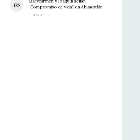
Marycarmen y Joaquín sellan
“Compromiso de vida”, en Ahuacatlán
0 SHARES