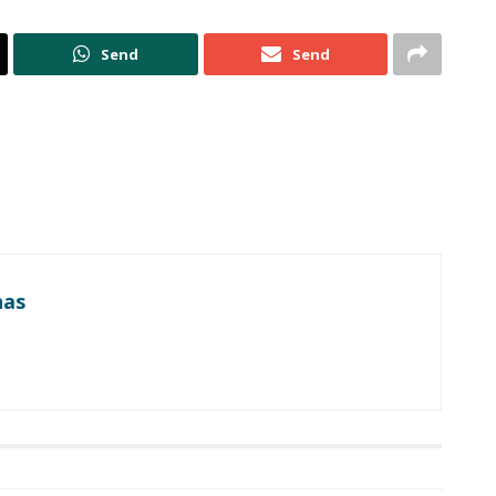
Send
Send
nas