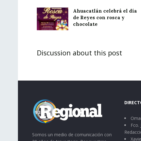
Ahuacatlán celebrá el día
de Reyes con rosca y
chocolate
Discussion about this post
DIRECT
Omar
Fco. 
Redacci
Somos un medio de comunicación con
Xavie