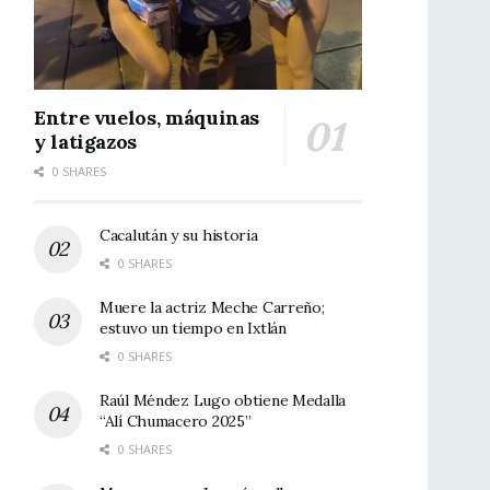
Entre vuelos, máquinas
y latigazos
0 SHARES
Cacalután y su historia
0 SHARES
Muere la actriz Meche Carreño;
estuvo un tiempo en Ixtlán
0 SHARES
Raúl Méndez Lugo obtiene Medalla
“Alí Chumacero 2025”
0 SHARES