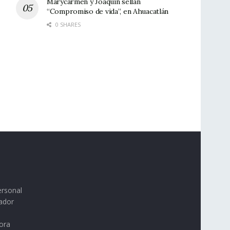
Marycarmen y Joaquín sellan
“Compromiso de vida”, en Ahuacatlán
0 SHARES
ersonal
ador
ora