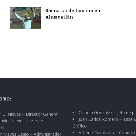
Buena tarde taurina en
Ahuacatlán
ORIO:
Claudia González ⏤ Jefa de p
 G. Nieves ⏤ Director General
Juan Carlos Romero ⏤. Diseñ
Javier Nieves ⏤ Jefe de
Gráfico
ón
Adilene Ruvalcaba ⏤ Conduct
r Nieves Cosio ⏤ Administrador.