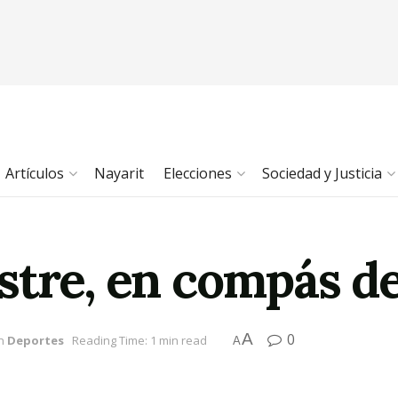
Artículos
Nayarit
Elecciones
Sociedad y Justicia
stre, en compás d
A
0
n
Deportes
Reading Time: 1 min read
A