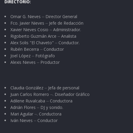
DIRECTORIO:
comunidad.
Omar G. Nieves ⏤ Director General
Carlos Carrillo nos comenta que desde hace
Fco. Javier Nieves ⏤ Jefe de Redacción
Xavier Nieves Cosio ⏤ Administrador.
muchos años el objetivo principal de traer esta
Rigoberto Guzmán Arce ⏤ Analista
imagen es que participe en la procesión de
Alex Solis "El Chaveto" ⏤ Conductor.
Cristo, que se desarrolla el Jueves Santo.
Rubén Becerra ⏤ Conductor
Joel López ⏤ Fotógrafo
“El Santito”, como le dice la gente a la escultura
Alexis Nieves ⏤ Productor
de Cristo, permanecerá en Jala después de la
Semana Santa hasta el día 30 de Abril, ya que el
Claudia González ⏤ Jefa de personal
treinta de Mayo debe estar en su santuario.
Juan Carlos Romero ⏤. Diseñador Gráfico
Adilene Ruvalcaba ⏤ Conductora
Durante el tiempo que pasa en Jala, es objeto
Adrián Flores ⏤ DJ y sonido.
de veneración ya que todos los días se
Mari Aguilar ⏤. Conductora
Iván Nieves ⏤ Conductor
organizan veladas en su honor; con música,
cohetes y a los asistentes se les obsequian