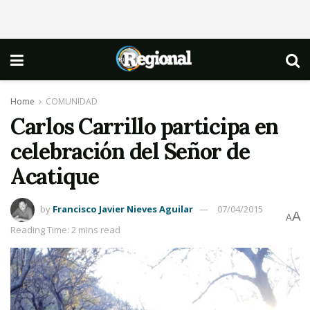
Home
COMUNIDAD
Carlos Carrillo participa en
celebración del Señor de
Acatique
by
Francisco Javier Nieves Aguilar
07/04/2015
A
A
Reading Time: 2 mins read