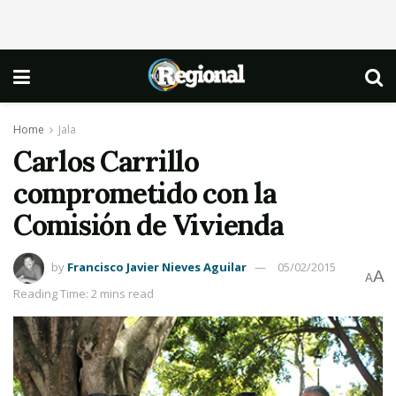
Home
Jala
Carlos Carrillo
comprometido con la
Comisión de Vivienda
by
Francisco Javier Nieves Aguilar
05/02/2015
A
A
Reading Time: 2 mins read