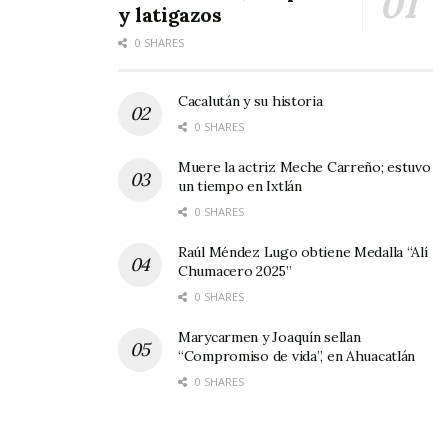
Caminos, Policía Nayarita, y socorristas de la
y latigazos
cruz roja de Ixtlán.
0 SHARES
Cacalután y su historia
0 SHARES
Muere la actriz Meche Carreño; estuvo
un tiempo en Ixtlán
0 SHARES
Raúl Méndez Lugo obtiene Medalla “Alí
Chumacero 2025”
0 SHARES
Marycarmen y Joaquín sellan
“Compromiso de vida”, en Ahuacatlán
0 SHARES