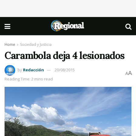
Home
Sociedad y Justicia
Carambola deja 4 lesionados
by
Redacción
20/08/2015
A
A
Reading Time: 2 mins read