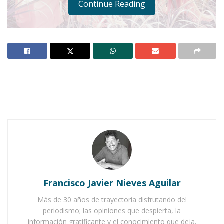
Continue Reading
JALA.-
No solamente es el atractivo físico lo que
se les puede apreciar. Las cinco candidatas al
título “Reina de la Feria del Elote y Nuestra
Belleza Jala 2015”, además de gozar de una
belleza natural, son muy despiertas e
inteligentes.
Notas Relacionadas
Francisco Javier Nieves Aguilar
Ahuacatlán celebrá el día de Reyes con rosca y
Más de 30 años de trayectoria disfrutando del
chocolate
periodismo; las opiniones que despierta, la
información gratificante y el conocimiento que deja.
Buena tarde taurina en Ahuacatlán