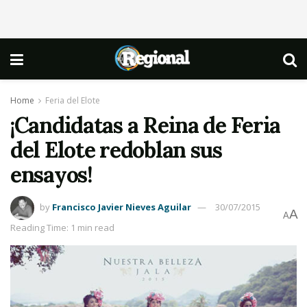
Home
Feria del Elote
¡Candidatas a Reina de Feria
del Elote redoblan sus
ensayos!
by
Francisco Javier Nieves Aguilar
30/07/2015
A
A
Reading Time: 1 min read