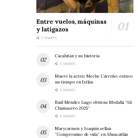
Entre vuelos, máquinas
y latigazos
0 SHARES
Cacalután y su historia
0 SHARES
Muere la actriz Meche Carreño; estuvo
un tiempo en Ixtlán
0 SHARES
Raúl Méndez Lugo obtiene Medalla “Alí
Chumacero 2025”
0 SHARES
Marycarmen y Joaquín sellan
“Compromiso de vida”, en Ahuacatlán