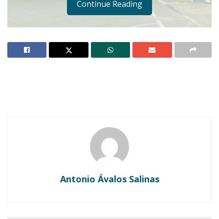
Continue Reading
Notas Relacionadas
Ahuacatlán celebrá el día de Reyes con rosca y
chocolate
Buena tarde taurina en Ahuacatlán
Antonio Ávalos Salinas