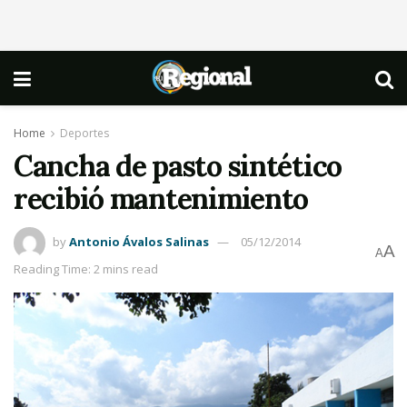
Home
Deportes
Cancha de pasto sintético
recibió mantenimiento
by
Antonio Ávalos Salinas
05/12/2014
A
A
Reading Time: 2 mins read