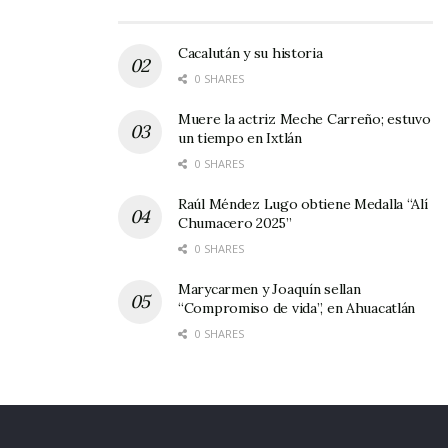
ESPAÑA
30
O 1
CORAZÓN
VS
STA.
11
CAMP
Cacalután y su historia
ISABEL
:0
O 1
0 SHARES
0
Muere la actriz Meche Carreño; estuvo
BARRANCA
VS
VÍA 66
13
BARRA
un tiempo en Ixtlán
:0
NCA
0
0 SHARES
Raúl Méndez Lugo obtiene Medalla “Alí
TERCERA FUERZA
Chumacero 2025”
0 SHARES
JALA
V
STA.
9:
JALA
Marycarmen y Joaquín sellan
S
ISABEL
0
“Compromiso de vida”, en Ahuacatlán
0
0 SHARES
NVA.
V
7
9:
AHUACA
ESPAÑA
S
ESQUINAS
0
TLÁN
0
TURBINAS
V
MONUME
9:
JOMULC
S
NTO
0
O