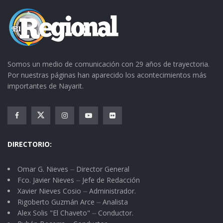
0
UZETA
V
REVOLUCI
1
UZETA
S
ÓN
1:
0
0
Somos un medio de comunicación con 29 años de trayectoria.
ROSARIO
V
MÁLAGA
1
ROSARIO
Por nuestras páginas han aparecido los acontecimientos más
S
1:
importantes de Nayarit.
0
0
CORAZÓ
V
JOMULCO
1
CAMPO
N
S
2:
3
DIRECTORIO:
0
Omar G. Nieves ⏤ Director General
Fco. Javier Nieves ⏤ Jefe de Redacción
Xavier Nieves Cosio ⏤ Administrador.
Rigoberto Guzmán Arce ⏤ Analista
Alex Solis "El Chaveto" ⏤ Conductor.