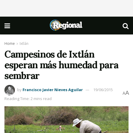
Home
Ixtlán
Campesinos de Ixtlán
esperan más humedad para
sembrar
by
Francisco Javier Nieves Aguilar
19/06/2015
A
A
Reading Time: 2 mins read