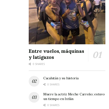
En su gira por Ixtlán, Castañeda Ulloa realizó
visitas domiciliarias en algunos asentamientos
de la zona urbana, además de sostener un
encuentro masivo con militantes y
simpatizantes de Acción Nacional, en un
conocido centro social que se sitúa en el mero
Entre vuelos, máquinas
corazón de Ixtlán.
y latigazos
0 SHARES
Cacalután y su historia
0 SHARES
Muere la actriz Meche Carreño; estuvo
un tiempo en Ixtlán
0 SHARES