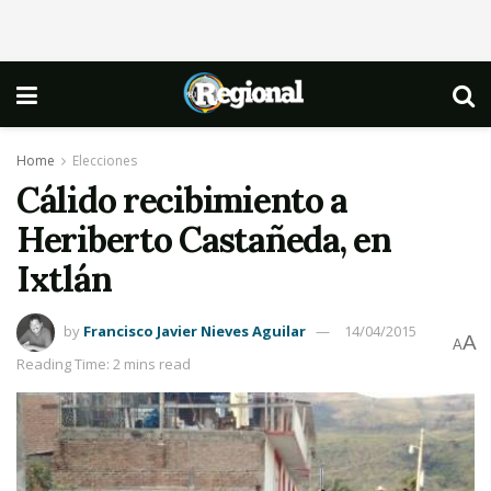
Home
Elecciones
Cálido recibimiento a
Heriberto Castañeda, en
Ixtlán
by
Francisco Javier Nieves Aguilar
14/04/2015
A
A
Reading Time: 2 mins read