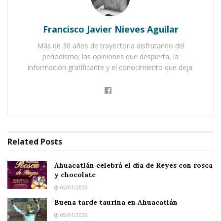
Notas Relacionadas
Ahuacatlán celebrá el día de Reyes con rosca y
Francisco Javier Nieves Aguilar
chocolate
Más de 30 años de trayectoria disfrutando del
Buena tarde taurina en Ahuacatlán
periodismo; las opiniones que despierta, la
información gratificante y el conocimiento que deja.
Related
Posts
Ahuacatlán celebrá el día de Reyes con rosca
y chocolate
05/01/2026
Buena tarde taurina en Ahuacatlán
05/01/2026