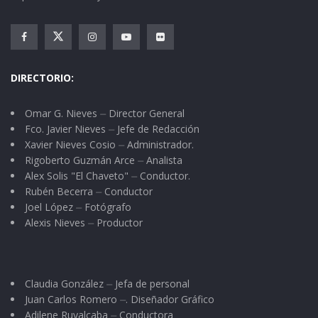
ante quienes habló de su trayectoria
profesional y desde el ámbito del servicio
público, incluyendo por supuesto su paso por la
presidencia municipal de Xalisco.
DIRECTORIO:
En el marco de su gira, reiteró también su
Omar G. Nieves ⏤ Director General
propósito de luchar desde el Congreso de la
Fco. Javier Nieves ⏤ Jefe de Redacción
Xavier Nieves Cosio ⏤ Administrador.
Unión por mejores leyes, pero para impulsar
Rigoberto Guzmán Arce ⏤ Analista
también acciones de beneficio social,
Alex Solis "El Chaveto" ⏤ Conductor.
comprometiéndose además a ser un diputado
Rubén Becerra ⏤ Conductor
Joel López ⏤ Fotógrafo
de pueblo y no solamente de escritorio.
Alexis Nieves ⏤ Productor
Claudia González ⏤ Jefa de personal
Juan Carlos Romero ⏤. Diseñador Gráfico
Adilene Ruvalcaba ⏤ Conductora