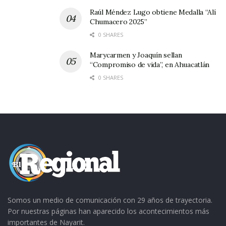
Raúl Méndez Lugo obtiene Medalla “Alí
Chumacero 2025”
Heriberto Castañeda (centro), junto con el ex
0 SHARES
presidente de Ixtlán, Salvador Muñoz Hernández
(Izquierda) y el ex diputado Carlos Jaime Nolasco
Marycarmen y Joaquín sellan
(derecha).
“Compromiso de vida”, en Ahuacatlán
0 SHARES
Durante su recorrido, el candidato del PAN a
diputado federal por el tercer distrito electoral
ofreció gestionar los recursos para realizar
obras necesarias para los once municipios que
componen esta demarcación, en coordinación
con las autoridades federales, estatales y
municipales.
Somos un medio de comunicación con 29 años de trayectoria.
Heriberto Castañeda escuchó los
Por nuestras páginas han aparecido los acontecimientos más
planteamientos de los habitantes de Ixtlán,
importantes de Nayarit.