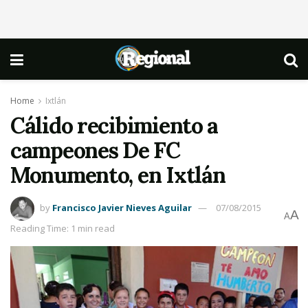
Home
Ixtlán
Cálido recibimiento a
campeones De FC
Monumento, en Ixtlán
by
Francisco Javier Nieves Aguilar
07/08/2015
A
A
Reading Time: 1 min read