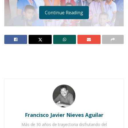
Continue Reading
Notas Relacionadas
Ahuacatlán celebrá el día de Reyes con rosca y
chocolate
Buena tarde taurina en Ahuacatlán
Francisco Javier Nieves Aguilar
IXTLÁN DEL RÍO.-
Con vivas, porras, carteles de
Más de 30 años de trayectoria disfrutando del