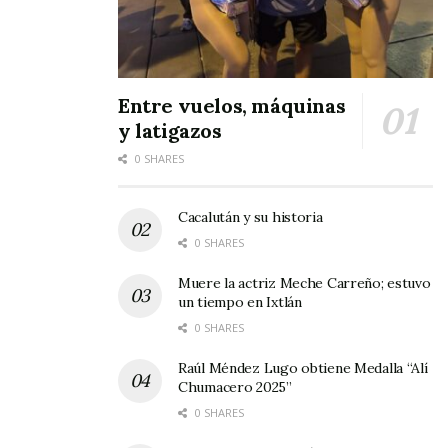
Entre vuelos, máquinas
y latigazos
0 SHARES
Cacalután y su historia
0 SHARES
Muere la actriz Meche Carreño; estuvo
un tiempo en Ixtlán
0 SHARES
Raúl Méndez Lugo obtiene Medalla “Alí
Chumacero 2025”
0 SHARES