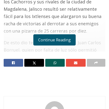
los Cachorros y sus rivales de la ciudad de
Magdalena, Jalisco resultó ser relativamente
fácil para los Ixtlenses que alargaron su buena
racha de victorias al derrotar a sus enemigos
con una pizarra de 25 carreras por diez.
Continue Reading
De esto dio testimonio el ampáyer Juan Carlos
Borruel, quien por falta de luz sólo permitió
que actuaran siete entradas. Por los visitantes
el mánager Antonio Campos utilizó en el
montículo de las responsabilidades a su hijo del
mismo nombre, y por los dueños del diamante
vimos trabajar a tres lanzadores. Ellos son
Miguel Zambrano y Alexis Ramos – que debutó
en la campaña – y terminó el duelo Adán García.