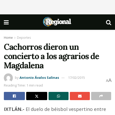
Home
Deportes
Cachorros dieron un
concierto a los agrarios de
Magdalena
by
Antonio Ávalos Salinas
17/02/2015
A
A
Reading Time: 1 min read
IXTLÁN.-
El duelo de béisbol vespertino entre