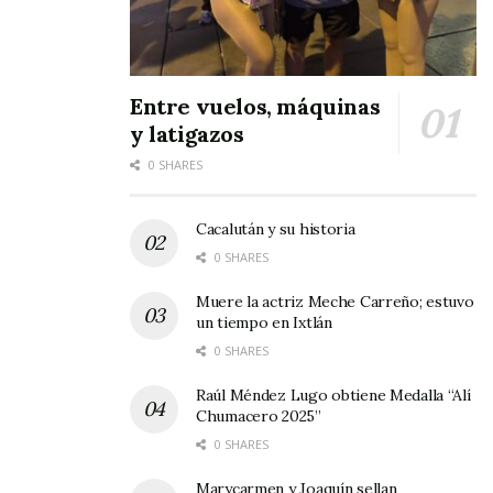
Entre vuelos, máquinas
y latigazos
0 SHARES
Cacalután y su historia
0 SHARES
Muere la actriz Meche Carreño; estuvo
un tiempo en Ixtlán
0 SHARES
Raúl Méndez Lugo obtiene Medalla “Alí
Chumacero 2025”
0 SHARES
Marycarmen y Joaquín sellan