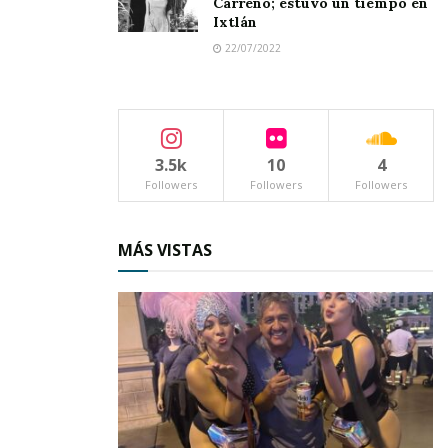
Carreño; estuvo un tiempo en
Ixtlán
22/07/2022
3.5k
10
4
Followers
Followers
Followers
MÁS VISTAS