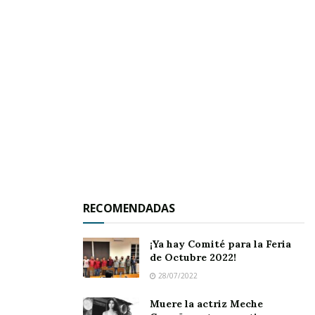
arribaron cuando se jugaba el encuentro
matutino y no tuvieron tiempo de calentar.
Después destacaron por los visitantes Filiberto
Rodríguez y Humberto Limón, quienes anotaron
las últimas carreras de su plantel, el cual
reconoció públicamente la superioridad de los
Cachorros que en plena recta final dieron un
concierto con una gran cantidad de carreras
que le dieron el triunfo con la pizarra arriba
señalada. Felicitaciones por su buena actuación.
RECOMENDADAS
¡Ya hay Comité para la Feria
de Octubre 2022!
28/07/2022
Muere la actriz Meche