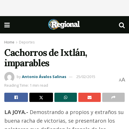
Home
Deportes
Cachorros de Ixtlán,
imparables
by
Antonio Ávalos Salinas
25/02/2015
A
A
Reading Time: 1 min read
LA JOYA.-
Demostrando a propios y extraños su
buena racha de victorias, se presentaron los