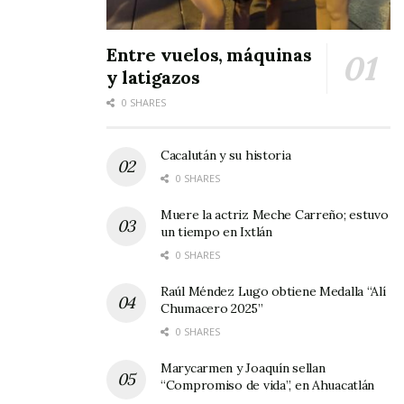
Entre vuelos, máquinas
y latigazos
0 SHARES
Cacalután y su historia
0 SHARES
Muere la actriz Meche Carreño; estuvo
un tiempo en Ixtlán
0 SHARES
Raúl Méndez Lugo obtiene Medalla “Alí
Chumacero 2025”
0 SHARES
Marycarmen y Joaquín sellan
“Compromiso de vida”, en Ahuacatlán