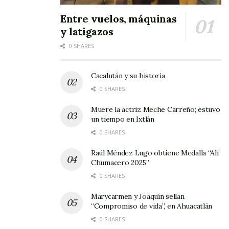
Entre vuelos, máquinas
y latigazos
0 SHARES
Cacalután y su historia
0 SHARES
Muere la actriz Meche Carreño; estuvo
un tiempo en Ixtlán
0 SHARES
Raúl Méndez Lugo obtiene Medalla “Alí
Chumacero 2025”
0 SHARES
Marycarmen y Joaquín sellan
“Compromiso de vida”, en Ahuacatlán
0 SHARES