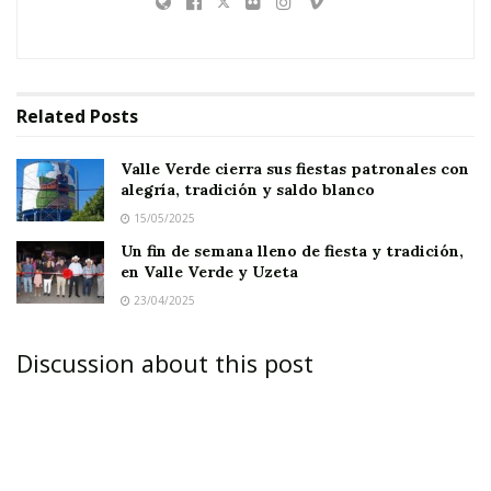
y de orgullo local.
Related
Posts
La gente coincide en que esta experiencia debe
Valle Verde cierra sus fiestas patronales con
alegría, tradición y saldo blanco
repetirse cada año hasta convertirse en una
15/05/2025
verdadera
tradición de Valle Verde
.
Un fin de semana lleno de fiesta y tradición,
en Valle Verde y Uzeta
Entre los participantes, destacó
Miriam
,
23/04/2025
representante de la
Panadería San Francisco
,
quien conquistó al jurado con un pan de muerto
Discussion about this post
de sabor auténtico y textura perfecta.
Su esfuerzo fue reconocido con el
primer lugar
,
premio que le fue entregado por el chef
Efraín