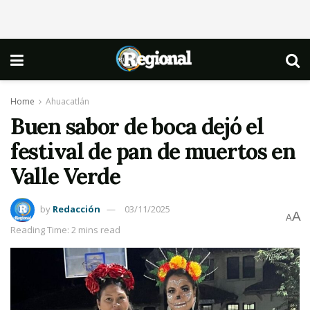
Home
Ahuacatlán
Buen sabor de boca dejó el
festival de pan de muertos en
Valle Verde
by
Redacción
03/11/2025
A
A
Reading Time: 2 mins read