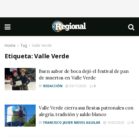
Home
Tag
Valle Verde
Etiqueta:
Valle Verde
Buen sabor de boca dejó el festival de pan
de muertos en Valle Verde
BY
REDACCIÓN
03/11/2025
0
Valle Verde cierra sus fiestas patronales con
alegría, tradición y saldo blanco
BY
FRANCISCO JAVIER NIEVES AGUILAR
15/05/2025
0