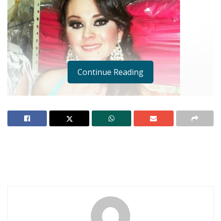
Continue Reading
Ahuacatlán.-
Caminando por la avenida
Hidalgo, de Ixtlán, encuentro a Brenda Karina
Sánchez López. La saludo. Parece apurada. Se