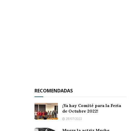
Percibo, intuyo, me doy cuenta que estoy ante
una joven que además de ser hermosa, es
también inteligente e intuitiva.
Un lunar adorna su mentón y su pelo negro
azabache y medio ondulado le da también un
toque muy especial.
RECOMENDADAS
Sus ojos bailotean. Su voz es dulce, melodiosa.
Viste ropa formal. Su esbelta figura atrae a los
¡Ya hay Comité para la Feria
de Octubre 2022!
chavos. Los conductores la miran, pero ella
28/07/2022
sigue su camino con indiferencia.
Muere la actriz Meche