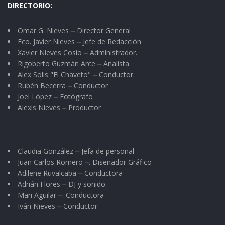
DIRECTORIO:
hospitalaria por naturaleza, además de contar
con muchos atractivos turísticos, donde
Omar G. Nieves ⏤ Director General
destacan sus portales, sus dos templos que
Fco. Javier Nieves ⏤ Jefe de Redacción
Xavier Nieves Cosio ⏤ Administrador.
miran de frente, la escalinata del cerrito de la
Rigoberto Guzmán Arce ⏤ Analista
cruz, sus dos plazas públicas, y en fin.
Alex Solis "El Chaveto" ⏤ Conductor.
Rubén Becerra ⏤ Conductor
Ella es pues, Brenda Karina Sánchez López, una
Joel López ⏤ Fotógrafo
Alexis Nieves ⏤ Productor
de las tres aspirantes al título de “Nuestra
Belleza Ahuacatlán 2011” y cuyo certamen se
realizará este viernes 23 de septiembre.
Claudia González ⏤ Jefa de personal
Juan Carlos Romero ⏤. Diseñador Gráfico
Adilene Ruvalcaba ⏤ Conductora
Adrián Flores ⏤ DJ y sonido.
Mari Aguilar ⏤. Conductora
Iván Nieves ⏤ Conductor