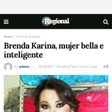
Home
Feria de Octubre
Brenda Karina, mujer bella e
inteligente
A
by
admin
20/09/2011
Reading Time: 3 mins read
A