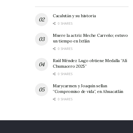
carreras, Águilas nueve anotaciones. Los
lanzadores fueron, por los locales Saapy Pérez,
Cacalután y su historia
0 SHARES
ocupando el apoyo de Daniel Miramontes y de
Carlos Hernández. Por los visitantes trabajaron
Muere la actriz Meche Carreño; estuvo
un tiempo en Ixtlán
en el montículo de las responsabilidades, César
0 SHARES
Antonio Córdova y Gustavo Enrique Martínez.
Raúl Méndez Lugo obtiene Medalla “Alí
Sobre el particular de esta serie te informaré
Chumacero 2025”
con lujos de detalles para que te encuentres
0 SHARES
bien informado.
Marycarmen y Joaquín sellan
“Compromiso de vida”, en Ahuacatlán
0 SHARES