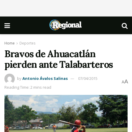
Home
Deportes
Bravos de Ahuacatlán
pierden ante Talabarteros
by
Antonio Ávalos Salinas
07/04/2015
A
A
Reading Time: 2 mins read