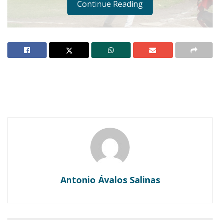
Continue Reading
Notas Relacionadas
Ahuacatlán celebrá el día de Reyes con rosca y
chocolate
Buena tarde taurina en Ahuacatlán
Antonio Ávalos Salinas