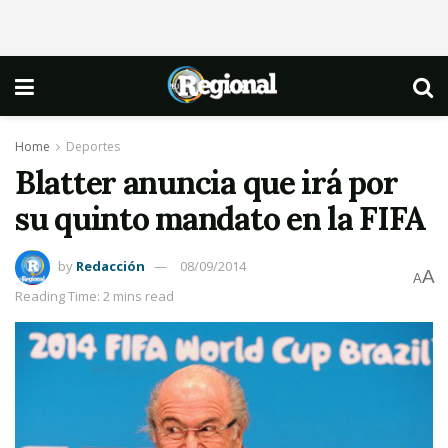
Home
Deportes
Blatter anuncia que irá por
su quinto mandato en la FIFA
by
Redacción
08/09/2014
A
A
Reading Time: 2 mins read