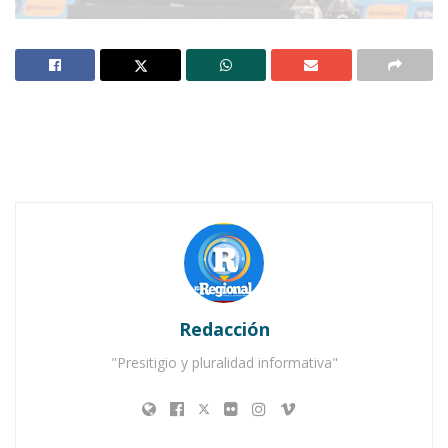
Foto: AFP
Notas Relacionadas
Ahuacatlán celebrá el día de Reyes con rosca y
chocolate
Buena tarde taurina en Ahuacatlán
Redacción
"Presitigio y pluralidad informativa"