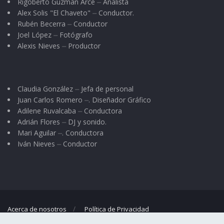
Rigoberto Guzmán Arce ⏤ Analista
y medidas para evitar conflictos de intereses.
Alex Solis "El Chaveto" ⏤ Conductor.
Rubén Becerra ⏤ Conductor
La elección a presidente de la FIFA tendrá lugar
Joel López ⏤ Fotógrafo
en Zúrich en junio de 2015.
Alexis Nieves ⏤ Productor
EFE
Claudia González ⏤ Jefa de personal
Juan Carlos Romero ⏤. Diseñador Gráfico
Adilene Ruvalcaba ⏤ Conductora
Adrián Flores ⏤ DJ y sonido.
Mari Aguilar ⏤. Conductora
Iván Nieves ⏤ Conductor
Acerca de nosotros
Política de Privacidad
© 2023
El Regional
- Portal de noticias propiedad de
Omar G. Nieves
.