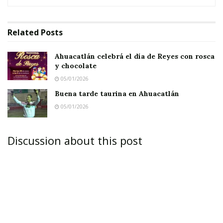
Related
Posts
Ahuacatlán celebrá el día de Reyes con rosca
y chocolate
05/01/2026
Buena tarde taurina en Ahuacatlán
05/01/2026
Discussion about this post
El suizo Joseph Blatter ha confirmado hoy que
se presentará a la reelección como presidente
de la FIFA, con lo que de salir elegido cumpliría