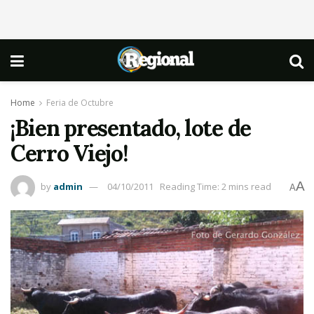
Home
Feria de Octubre
¡Bien presentado, lote de
Cerro Viejo!
A
by
admin
04/10/2011
Reading Time: 2 mins read
A