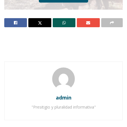
Ahuacatlán.-
“¡No se acerquen mucho!”. “¡Con
cuidado!”. “¡Una soga!, ¡Una soga!”. Los vecinos
de la calle Abasolo se despertaron al escuchar
los gritos. “¿Pues qué estará pasando?”,
preguntó Oscar a su esposa. “¡Han de estar
bajando los toros!”, respondió ella.
Notas Relacionadas
admin
Ahuacatlán celebrá el día de Reyes con rosca y
"Presitigio y pluralidad informativa"
chocolate
Buena tarde taurina en Ahuacatlán