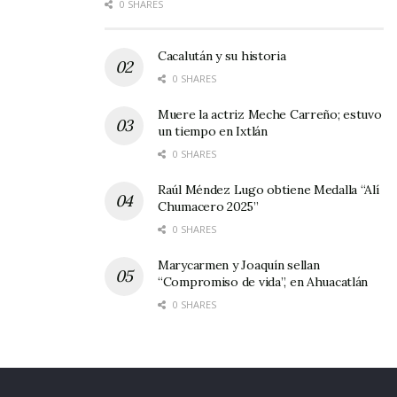
0 SHARES
desentonar con estas dos figuras.
Cacalután y su historia
También hay expectación por ver al rejoneador
0 SHARES
Miguel Urquiza, por su estilo a la usanza charra
Muere la actriz Meche Carreño; estuvo
–y no a la portuguesa como estamos
un tiempo en Ixtlán
acostumbrados.
0 SHARES
A las 12 del mediodía es el sorteo; pero desde
Raúl Méndez Lugo obtiene Medalla “Alí
Chumacero 2025”
las dos de la tarde se abrirán las puertas de la
0 SHARES
plaza para los aficionados. ¡Ahí nos vemooooss!
Marycarmen y Joaquín sellan
“Compromiso de vida”, en Ahuacatlán
0 SHARES