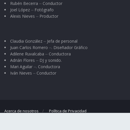
Rubén Becerra ⏤ Conductor
Joel López ⏤ Fotógrafo
Alexis Nieves ⏤ Productor
Claudia González ⏤ Jefa de personal
Juan Carlos Romero ⏤. Diseñador Gráfico
Adilene Ruvalcaba ⏤ Conductora
Adrián Flores ⏤ DJ y sonido.
Mari Aguilar ⏤. Conductora
Iván Nieves ⏤ Conductor
Acerca de nosotros
Política de Privacidad
© 2023
El Regional
- Portal de noticias propiedad de
Omar G. Nieves
.