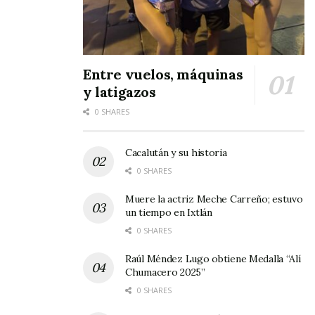
Entre vuelos, máquinas
y latigazos
0 SHARES
Cacalután y su historia
0 SHARES
Muere la actriz Meche Carreño; estuvo
un tiempo en Ixtlán
0 SHARES
Raúl Méndez Lugo obtiene Medalla “Alí
Chumacero 2025”
0 SHARES