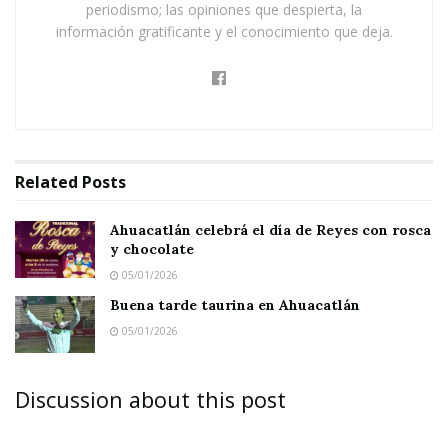
chocolate
periodismo; las opiniones que despierta, la
información gratificante y el conocimiento que deja.
Buena tarde taurina en Ahuacatlán
En relación a esto último se confirmó que los
festejos patrios de este año serán organizados
por el Ayuntamiento por medio de un
Related
Posts
Patronato que conforman los propios
regidores.
Ahuacatlán celebrá el día de Reyes con rosca
y chocolate
De esta forma y luego de someterse a votación,
05/01/2026
los ediles que conforman el gobierno municipal
Buena tarde taurina en Ahuacatlán
eligieron a la regidora Bethy Aguiar como
05/01/2026
presidenta del citado Patronato.
Discussion about this post