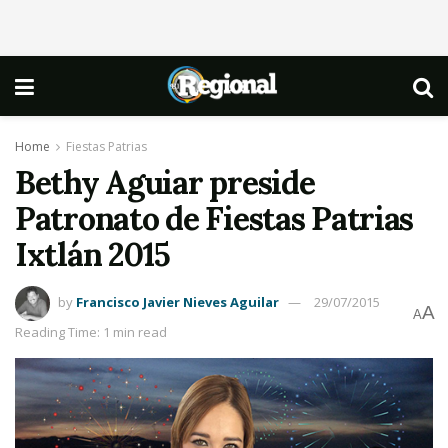
Home
Fiestas Patrias
Bethy Aguiar preside
Patronato de Fiestas Patrias
Ixtlán 2015
by
Francisco Javier Nieves Aguilar
29/07/2015
A
A
Reading Time: 1 min read