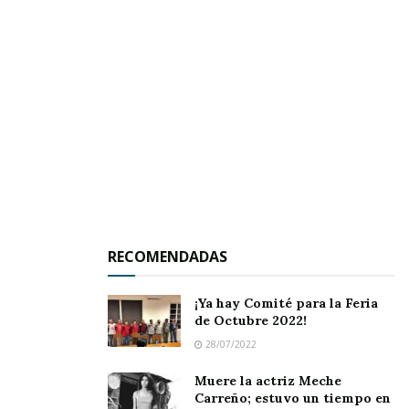
la economía
, sino que también refuerza el
arraigo a las
tradiciones nayaritas
,
permitiendo que las nuevas generaciones
valoren y preserven el legado cultural del
estado.
RECOMENDADAS
¡Ya hay Comité para la Feria
de Octubre 2022!
28/07/2022
Muere la actriz Meche
Carreño; estuvo un tiempo en