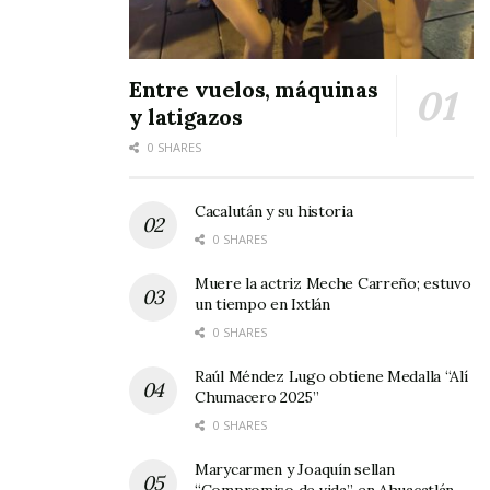
Entre vuelos, máquinas
y latigazos
0 SHARES
Cacalután y su historia
0 SHARES
Muere la actriz Meche Carreño; estuvo
un tiempo en Ixtlán
0 SHARES
Raúl Méndez Lugo obtiene Medalla “Alí
Chumacero 2025”
0 SHARES
Marycarmen y Joaquín sellan