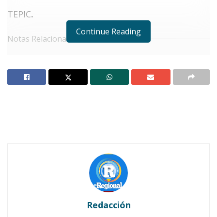
TEPIC
.
Continue Reading
Notas Relacionadas
Ahuacatlán celebrá el día de Reyes con rosca y
chocolate
Buena tarde taurina en Ahuacatlán
L
a
presidenta del Sistema DIF Nayarit
,
doctora
Beatriz Estrada Martínez
,
recorrió con entusiasmo el
Pabellón
de los Municipios
y el de los
Estados
Invitados
en la
Feria Nayarit 2025
, donde tuvo
la oportunidad de convivir con
emprendedores,
Redacción
emprendedoras y expositores nayaritas
.