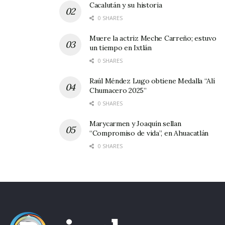
renunciar al derecho que tenemos de vengarnos
Cacalután y su historia
nosotros mismos, y dejar lugar a la ira al Señor.
0 SHARES
Que Dios te bendiga.
Muere la actriz Meche Carreño; estuvo
un tiempo en Ixtlán
0 SHARES
Raúl Méndez Lugo obtiene Medalla “Alí
Chumacero 2025”
0 SHARES
Marycarmen y Joaquín sellan
“Compromiso de vida”, en Ahuacatlán
0 SHARES