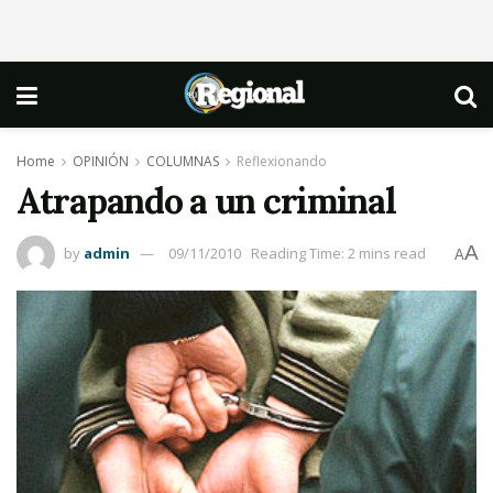
Home
OPINIÓN
COLUMNAS
Reflexionando
Atrapando a un criminal
A
by
admin
09/11/2010
Reading Time: 2 mins read
A