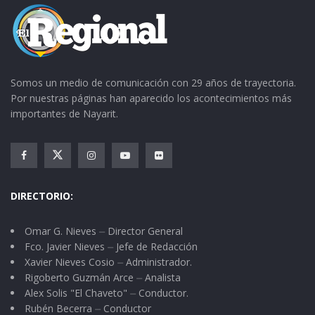
matemáticas.
De igual forma sostuvo que el perfil profesional
de los docentes que imparten clases en el Tec.
Somos un medio de comunicación con 29 años de trayectoria.
del Sur, es el idóneo; y agregó que la mitad de
Por nuestras páginas han aparecido los acontecimientos más
importantes de Nayarit.
los 20 catedráticos adscritos a la institución
“cuenta con estudios de postgrado. Son
maestrías en sus áreas correspondientes, y el
otro 50 por ciento está estudiando un
DIRECTORIO:
postgrado”.
Omar G. Nieves ⏤ Director General
Por último, el M.A. José Luis Suárez del Real
Fco. Javier Nieves ⏤ Jefe de Redacción
explicó que “las puertas del TC seguirán
Xavier Nieves Cosio ⏤ Administrador.
abiertas. Aún mañana y pasado que son
Rigoberto Guzmán Arce ⏤ Analista
Alex Solis "El Chaveto" ⏤ Conductor.
inscripciones de nuevo ingreso, nosotros
Rubén Becerra ⏤ Conductor