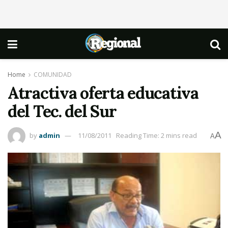
Home
COMUNIDAD
Atractiva oferta educativa
del Tec. del Sur
A
by
admin
11/08/2011
Reading Time: 2 mins read
A