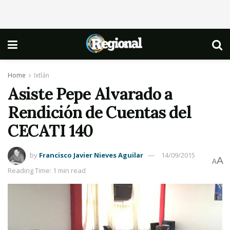
Home
Ixtlán
Asiste Pepe Alvarado a
Rendición de Cuentas del
CECATI 140
by
Francisco Javier Nieves Aguilar
14/09/2015
A
A
Reading Time: 1 min read