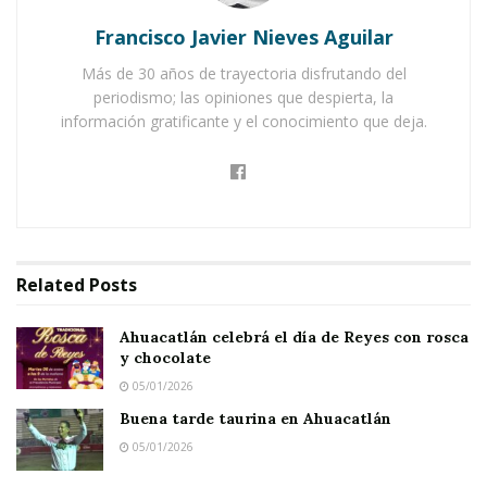
de semana la Novena Jornada de Transparencia
Francisco Javier Nieves Aguilar
y Rendición de Cuentas del CECATI 140,
Más de 30 años de trayectoria disfrutando del
correspondientes al ciclo escolar 2014-2015.
periodismo; las opiniones que despierta, la
información gratificante y el conocimiento que deja.
Notas Relacionadas
Ahuacatlán celebrá el día de Reyes con rosca y
chocolate
Buena tarde taurina en Ahuacatlán
Related
Posts
En el evento que se efectuó en las propias
Ahuacatlán celebrá el día de Reyes con rosca
y chocolate
instalaciones del CECATI, la directora del
05/01/2026
plantel, Alba Elena Talamantes Rosales, dio a
Buena tarde taurina en Ahuacatlán
conocer las metas alcanzadas en cuanto a la
05/01/2026
matricula, infraestructura, ingresos y egresos,