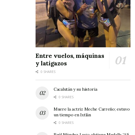
Entre vuelos, máquinas
y latigazos
0 SHARES
Cacalután y su historia
0 SHARES
Muere la actriz Meche Carreño; estuvo
un tiempo en Ixtlán
0 SHARES
Raúl Méndez Lugo obtiene Medalla “Alí