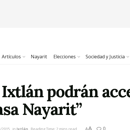
Artículos
Nayarit
Elecciones
Sociedad y Justicia
 Ixtlán podrán acc
sa Nayarit”
A
0
1/2015
in
Ixtlán
Reading Time: 2 mins read
A