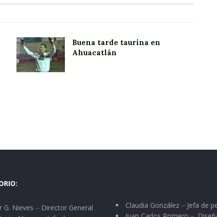
Buena tarde taurina en
Ahuacatlán
ORIO:
Claudia González ⏤ Jefa de p
 G. Nieves ⏤ Director General
Juan Carlos Romero ⏤. Diseñ