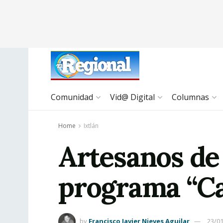
Comunidad
Vid@ Digital
Columnas
Home
Ixtlán
Artesanos de
programa “Ca
by
Francisco Javier Nieves Aguilar
23/0