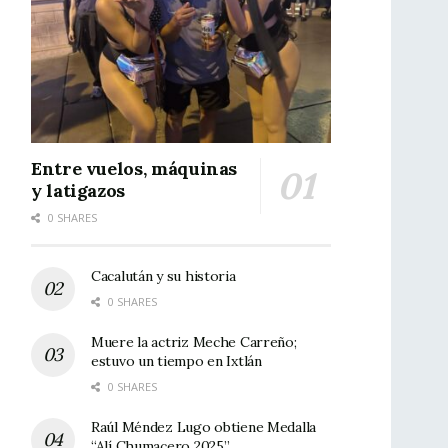
Entre vuelos, máquinas
y latigazos
0 SHARES
Cacalután y su historia
0 SHARES
Muere la actriz Meche Carreño;
estuvo un tiempo en Ixtlán
0 SHARES
Raúl Méndez Lugo obtiene Medalla
“Alí Chumacero 2025”