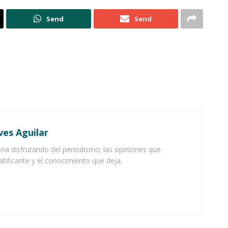
Send
Send
ves Aguilar
ia disfrutando del periodismo; las opiniones que
atificante y el conocimiento que deja.