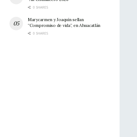
0 SHARES
Marycarmen y Joaquín sellan
“Compromiso de vida”, en Ahuacatlán
0 SHARES