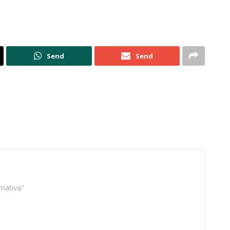
Send
Send
rmativa"