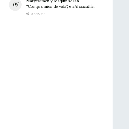
Marycarmen y Joaquín sellan
“Compromiso de vida”, en Ahuacatlán
0 SHARES