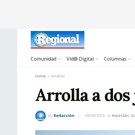
Comunidad
Vid@ Digital
Columnas
Home
Amatlán
Arrolla a dos 
by
Redacción
09/09/2015
in
Amatlán
,
So