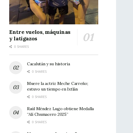
Entre vuelos, máquinas
y latigazos
0 SHARES
Cacalután y su historia
0 SHARES
Muere la actriz Meche Carreño;
estuvo un tiempo en Ixtlán
0 SHARES
Raúl Méndez Lugo obtiene Medalla
“Alí Chumacero 2025”
0 SHARES