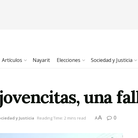
Artículos
Nayarit
Elecciones
Sociedad y Justicia
jovencitas, una fal
A
0
ciedad y Justicia
Reading Time: 2 mins read
A