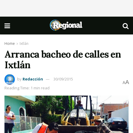
Home
Ixtlán
Arranca bacheo de calles en
Ixtlán
by
Redacción
30/09/2015
A
A
Reading Time: 1 min read