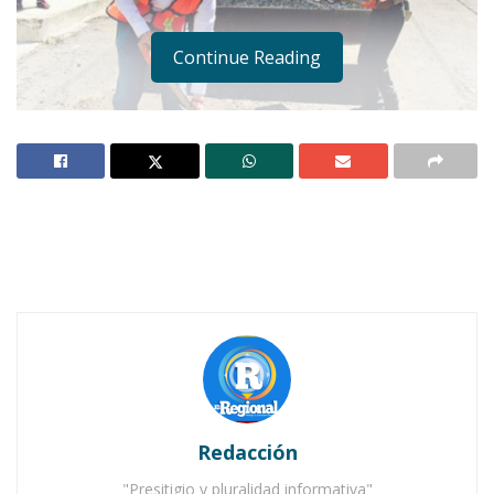
Continue Reading
IXTLÁN DEL RÍO.-
Como es la costumbre en
todo arranque de obra, Pepe Alvarado en su
calidad de presidente agarró una pala –
siguiendo el instructivo de herramientas de la
construcción -, y comenzó a echar la emulsión
Redacción
en los primeros baches que se irán tapando en
esta ciudad.
"Presitigio y pluralidad informativa"