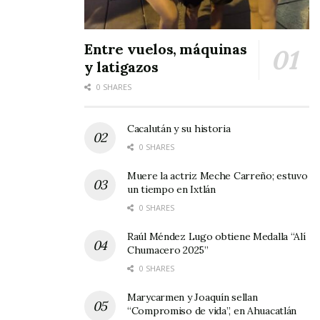
Entre vuelos, máquinas
y latigazos
0 SHARES
Cacalután y su historia
0 SHARES
Muere la actriz Meche Carreño; estuvo
un tiempo en Ixtlán
0 SHARES
Raúl Méndez Lugo obtiene Medalla “Alí
Chumacero 2025”
0 SHARES
Marycarmen y Joaquín sellan
“Compromiso de vida”, en Ahuacatlán