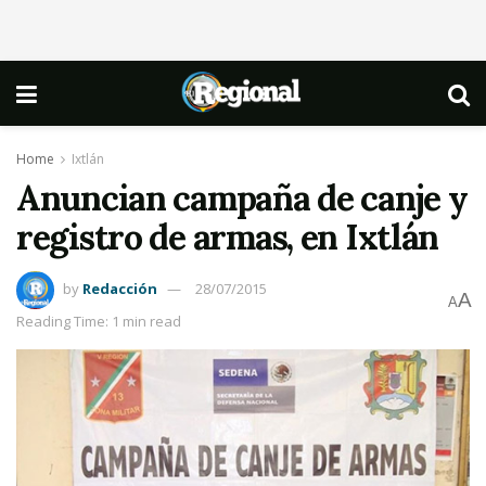
Home
Ixtlán
Anuncian campaña de canje y
registro de armas, en Ixtlán
by
Redacción
28/07/2015
A
A
Reading Time: 1 min read