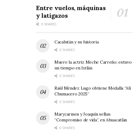
Entre vuelos, máquinas
y latigazos
0 SHARES
Cacalután y su historia
0 SHARES
Muere la actriz Meche Carreño; estuvo
un tiempo en Ixtlán
0 SHARES
Raúl Méndez Lugo obtiene Medalla “Alí
Chumacero 2025”
0 SHARES
Marycarmen y Joaquín sellan
“Compromiso de vida”, en Ahuacatlán
0 SHARES