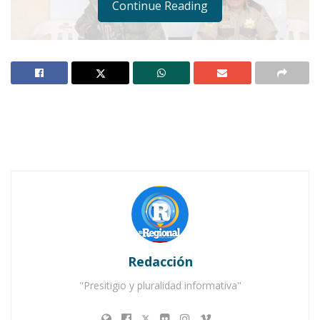
Continue Reading
IXTLÁN DEL RÍO.-
Con el objetivo de fortalecer
acciones preventivas y contribuir también a que
este municipio sea uno de los más seguros del
estado, el gobierno municipal que encabeza el
licenciado José Antonio Alvarado Valera anuncia
la Campaña de Registro y Canje de Armas de
Fuego 2015.
Redacción
"Presitigio y pluralidad informativa"
Notas Relacionadas