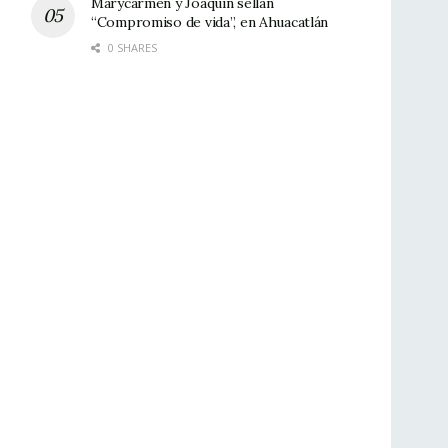
Marycarmen y Joaquín sellan
“Compromiso de vida”, en Ahuacatlán
0 SHARES