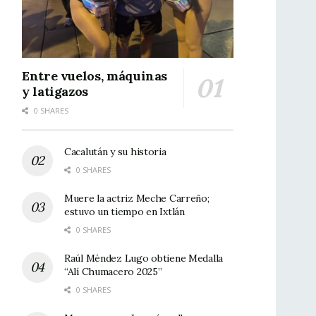
Entre vuelos, máquinas
y latigazos
0 SHARES
Cacalután y su historia
0 SHARES
Muere la actriz Meche Carreño;
estuvo un tiempo en Ixtlán
0 SHARES
Raúl Méndez Lugo obtiene Medalla
“Alí Chumacero 2025”
0 SHARES