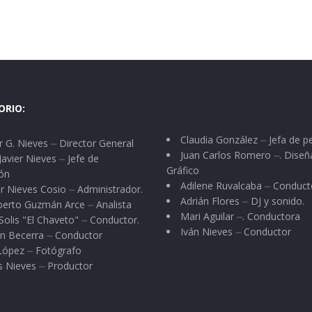
ORIO:
Claudia González ⏤ Jefa de p
 G. Nieves ⏤ Director General
Juan Carlos Romero ⏤. Diseñ
Javier Nieves ⏤ Jefe de
Gráfico
ón
Adilene Ruvalcaba ⏤ Conduct
r Nieves Cosio ⏤ Administrador.
Adrián Flores ⏤ DJ y sonido.
berto Guzmán Arce ⏤ Analista
Mari Aguilar ⏤. Conductora
Solis "El Chaveto" ⏤ Conductor.
Iván Nieves ⏤ Conductor
n Becerra ⏤ Conductor
 López ⏤ Fotógrafo
s Nieves ⏤ Productor