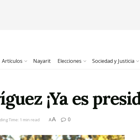
Artículos
Nayarit
Elecciones
Sociedad y Justicia
guez ¡Ya es presid
A
0
ding Time: 1 min read
A