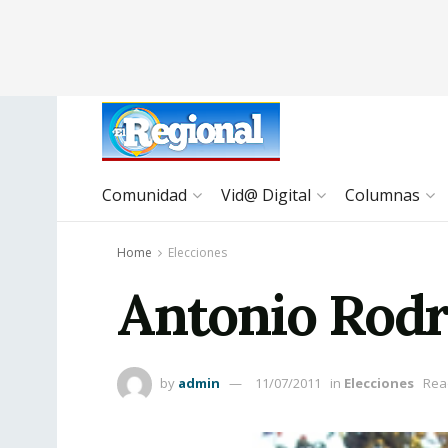
Comunidad
Vid@ Digital
Columnas
Home
Elecciones
Antonio Rodrí
by
admin
11/07/2011
in
Elecciones
Rea