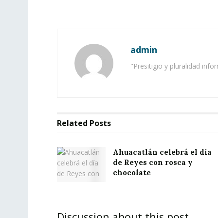
admin
"Presitigio y pluralidad info
Related
Posts
Ahuacatlán celebrá el día
de Reyes con rosca y
chocolate
Discussion about this post