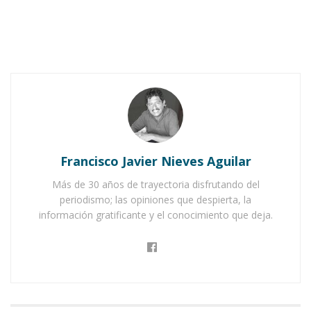
Carácter, determinación y tenacidad, tres
adjetivos que no bastan para describir a una
Francisco Javier Nieves Aguilar
mujer que desde niña eligió el camino que
Más de 30 años de trayectoria disfrutando del
deseaba transitar en la vida y que gracias a su
periodismo; las opiniones que despierta, la
talento ha logrado conquistarlo, llegando a
información gratificante y el conocimiento que deja.
parajes insospechados, incluso por sus propios
padres.
Notas Relacionadas