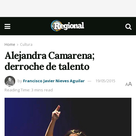
Home
Cultura
Alejandra Camarena;
derroche de talento
by
Francisco Javier Nieves Aguilar
19/05/2015
A
A
Reading Time: 3 mins read