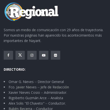
tuvo la fortuna de conocer Marruecos y España,
a donde viajó para asistir a “Expo Sevilla 92”
actuando en la obra teatral “Tenochtitlán 30-
38”, de la Bajacaliforniana Bianca Santana.
Somos un medio de comunicación con 29 años de trayectoria.
Por nuestras páginas han aparecido los acontecimientos más
Magda Alejandra, se insiste, ama a Nayarit, más
importantes de Nayarit.
aún a sus raíces; pero durante trece años se
estableció en Michoacán, cuyo estado le abrió
las puertas para el desarrollo de su carrera
profesional. Ahora se encuentra en Nayarit,
DIRECTORIO:
promoviendo sus obras, apoyando a los
Omar G. Nieves ⏤ Director General
talentos y difundiendo la cultura por medio de
Fco. Javier Nieves ⏤ Jefe de Redacción
las artes escénicas
Xavier Nieves Cosio ⏤ Administrador.
Rigoberto Guzmán Arce ⏤ Analista
Ella es creadora del proyecto “María Sabina,
Alex Solis "El Chaveto" ⏤ Conductor.
Rubén Becerra ⏤ Conductor