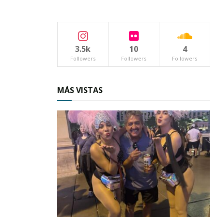
el país.
3.5k
10
4
Followers
Followers
Followers
MÁS VISTAS
No me sorprenderá ver mañana las tablas
rítmicas con canciones en inglés. O de hecho ver
pasar a “Las adelitas” que no saben siquiera
lavar su plato después de comer. A los niños
revolucionarios que no tienen idea de los
ideales de los hermanos Flores Magón, Emiliano