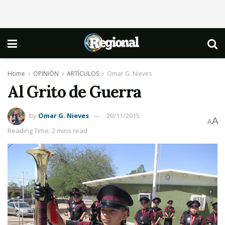
Home
OPINIÓN
ARTÍCULOS
Omar G. Nieves
Al Grito de Guerra
by
Omar G. Nieves
20/11/2015
A
A
Reading Time: 2 mins read