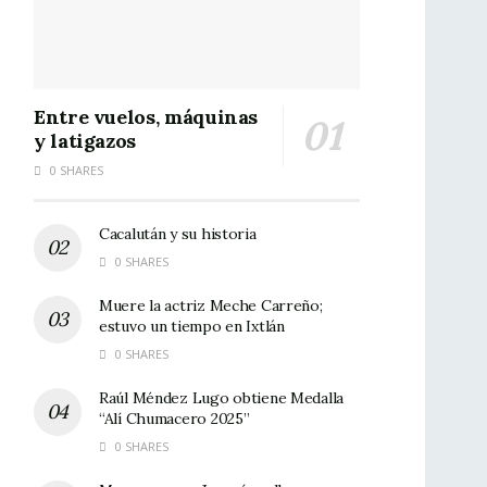
Entre vuelos, máquinas
y latigazos
0 SHARES
Cacalután y su historia
0 SHARES
Muere la actriz Meche Carreño;
estuvo un tiempo en Ixtlán
0 SHARES
Raúl Méndez Lugo obtiene Medalla
“Alí Chumacero 2025”
0 SHARES