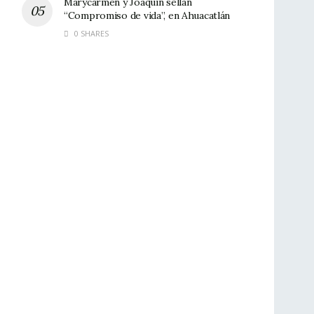
Marycarmen y Joaquín sellan
“Compromiso de vida”, en Ahuacatlán
0 SHARES