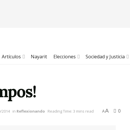
Artículos
Nayarit
Elecciones
Sociedad y Justicia
empos!
A
0
9/2014
in
Reflexionando
Reading Time: 3 mins read
A