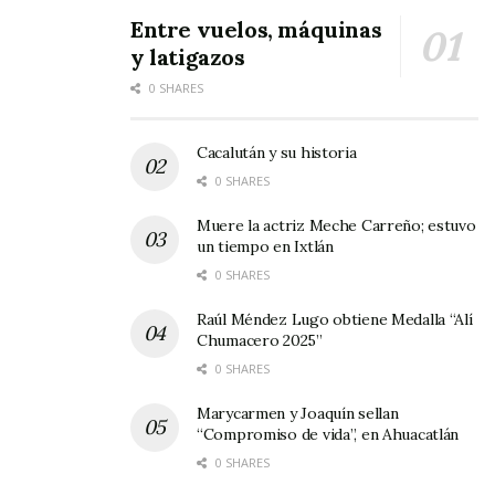
Entre vuelos, máquinas
y latigazos
0 SHARES
Cacalután y su historia
0 SHARES
Muere la actriz Meche Carreño; estuvo
un tiempo en Ixtlán
0 SHARES
Raúl Méndez Lugo obtiene Medalla “Alí
Chumacero 2025”
0 SHARES
Marycarmen y Joaquín sellan
“Compromiso de vida”, en Ahuacatlán
0 SHARES