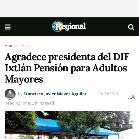
Home
Ixtlán
Agradece presidenta del DIF
Ixtlán Pensión para Adultos
Mayores
by
Francisco Javier Nieves Aguilar
30/09/2016
A
A
Reading Time: 2 mins read