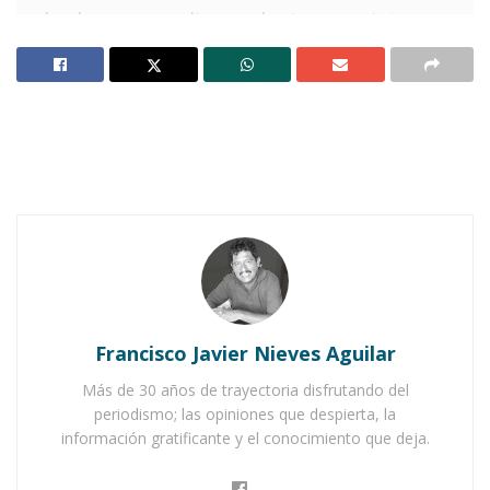
todos los que acudieron al mismo recinto para
recibir su apoyo que de manera bimestral les
entrega el gobierno de la federal como parte
del programa 65 y más.
Y efectivamente, cientos de personas que se
inscriben dentro de este sector fueron los que
recibieron este apoyo para sustentar su
economía.
Notas Relacionadas
Francisco Javier Nieves Aguilar
Ahuacatlán celebrá el día de Reyes con rosca y
Más de 30 años de trayectoria disfrutando del
chocolate
periodismo; las opiniones que despierta, la
Buena tarde taurina en Ahuacatlán
información gratificante y el conocimiento que deja.