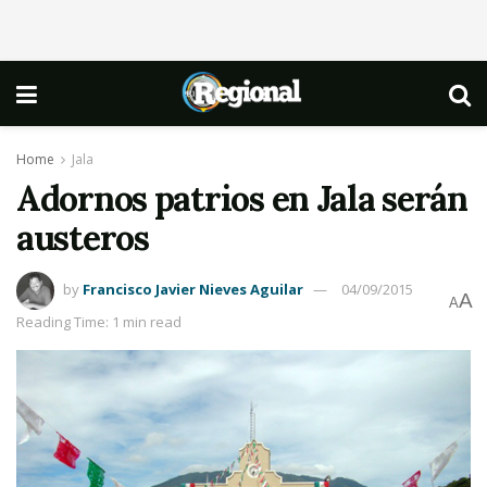
Home
Jala
Adornos patrios en Jala serán
austeros
by
Francisco Javier Nieves Aguilar
04/09/2015
A
A
Reading Time: 1 min read