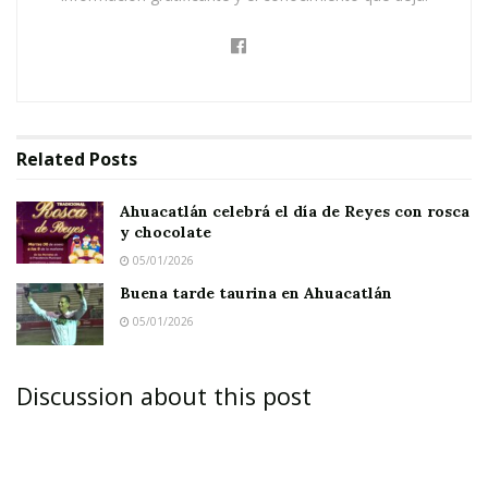
Recalcó que sería a partir de este fin de semana
cuando se dé inicio con la colocación de adornos
en el centro de la ciudad, pero que para ello se
echará mano del material existente, “Vamos a
Related
Posts
reciclar lo que encontremos y vamos a empezar
con la presidencia”, explicó.
Ahuacatlán celebrá el día de Reyes con rosca
y chocolate
05/01/2026
Buena tarde taurina en Ahuacatlán
05/01/2026
Los adornos consistirán básicamente en figuras
de papel con los elementos principales, verde,
Discussion about this post
blanco y rojo, además de algunos focos de luces
de colores.