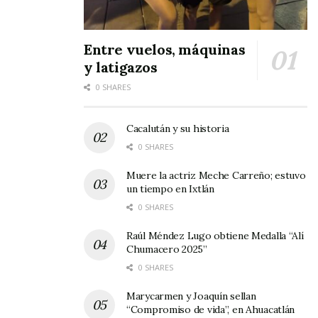
Entre vuelos, máquinas
y latigazos
0 SHARES
Cacalután y su historia
0 SHARES
Muere la actriz Meche Carreño; estuvo
un tiempo en Ixtlán
0 SHARES
Raúl Méndez Lugo obtiene Medalla “Alí
Chumacero 2025”
0 SHARES
Marycarmen y Joaquín sellan
“Compromiso de vida”, en Ahuacatlán