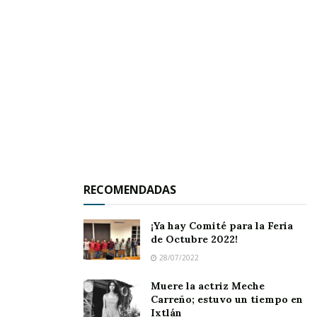
“De cualquier manera, en Jala se espera
fortalecer y promover los valores cívicos y
recordar a los héroes que nos dieron patria”,
afirmó el presidente municipal.
Subrayó que en estos días daría a conocer de
manera formal la agenda de actividades que
realizará este Ayuntamiento para conmemorar
el 205 aniversario del inicio de la guerra de
Independencia, e informó que el tradicional
RECOMENDADAS
grito tendrá lugar el sábado 15 de septiembre
¡Ya hay Comité para la Feria
en el balcón del palacio municipal.
de Octubre 2022!
28/07/2022
Muere la actriz Meche
Carreño; estuvo un tiempo en
Ixtlán