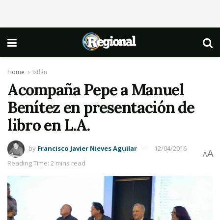
Home
Ixtlán
Acompaña Pepe a Manuel
Benítez en presentación de
libro en L.A.
by
Francisco Javier Nieves Aguilar
12/04/2016
A
A
Reading Time: 2 mins read