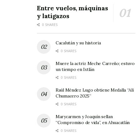
con Manuel Benítez fue como la Universidad del
Entre vuelos, máquinas
Sur de California giró la invitación al presidente
y latigazos
municipal, quien por cierto se desplazó hacia
0 SHARES
Los Ángeles con sus propios recursos para no
dañar las arcas municipales.
Cacalután y su historia
0 SHARES
Pepe Alvarado, se insiste, estará de regreso en
Muere la actriz Meche Carreño; estuvo
Ixtlán hoy o mañana para de inmediato
un tiempo en Ixtlán
reincorporarse a sus actividades de la función
0 SHARES
pública.
Raúl Méndez Lugo obtiene Medalla “Alí
Chumacero 2025”
0 SHARES
Marycarmen y Joaquín sellan
“Compromiso de vida”, en Ahuacatlán
0 SHARES