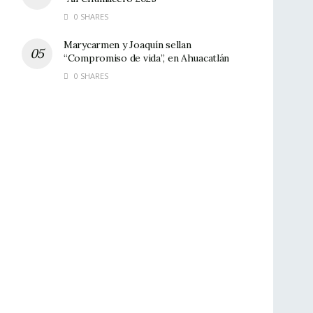
0 SHARES
Marycarmen y Joaquín sellan
“Compromiso de vida”, en Ahuacatlán
0 SHARES