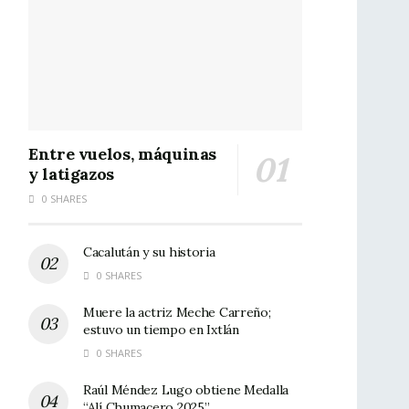
Entre vuelos, máquinas
y latigazos
0 SHARES
Cacalután y su historia
0 SHARES
Muere la actriz Meche Carreño;
estuvo un tiempo en Ixtlán
0 SHARES
Raúl Méndez Lugo obtiene Medalla
“Alí Chumacero 2025”