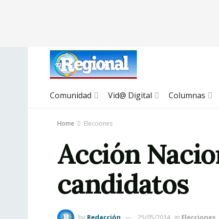
Comunidad
Vid@ Digital
Columnas
Home
Elecciones
Acción Nacion
candidatos
by
Redacción
25/05/2014
in
Elecciones