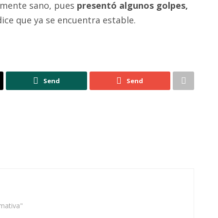
almente sano, pues
presentó algunos golpes,
ice que ya se encuentra estable.
Send
Send
rmativa"