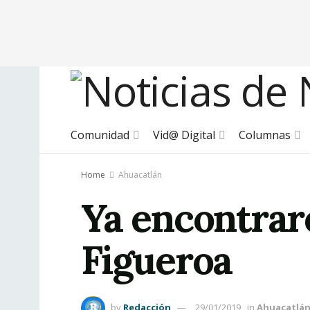
Comunidad
Vid@ Digital
Columnas
Home
Ahuacatlán
Ya encontrar
Figueroa
by
Redacción
29/01/2019
in
Ahuacatlá