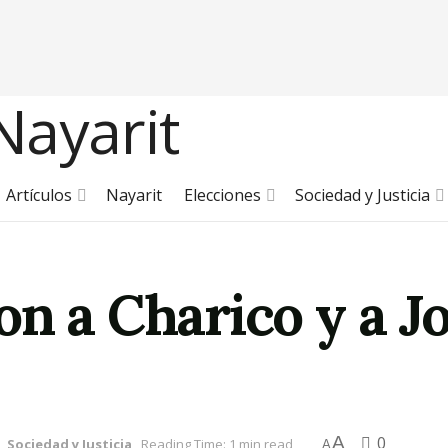
Artículos
Nayarit
Elecciones
Sociedad y Justicia
on a Charico y a J
A
0
n
,
Sociedad y Justicia
Reading Time: 1 min read
A