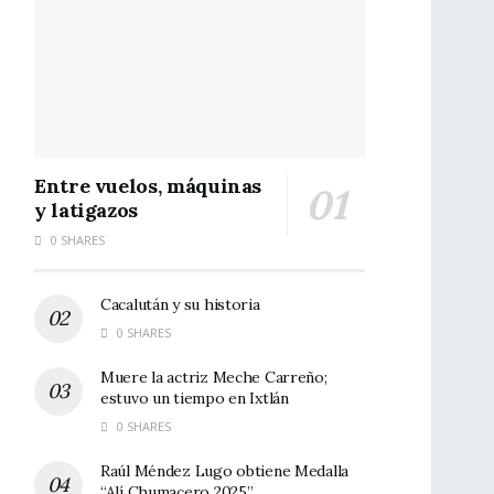
Entre vuelos, máquinas
y latigazos
0 SHARES
Cacalután y su historia
0 SHARES
Muere la actriz Meche Carreño;
estuvo un tiempo en Ixtlán
0 SHARES
Raúl Méndez Lugo obtiene Medalla
“Alí Chumacero 2025”