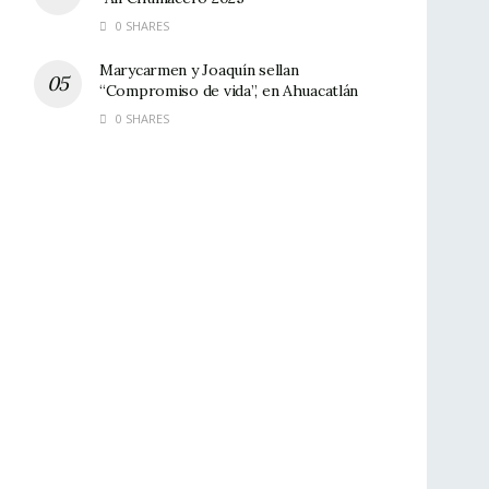
0 SHARES
Marycarmen y Joaquín sellan
“Compromiso de vida”, en Ahuacatlán
0 SHARES