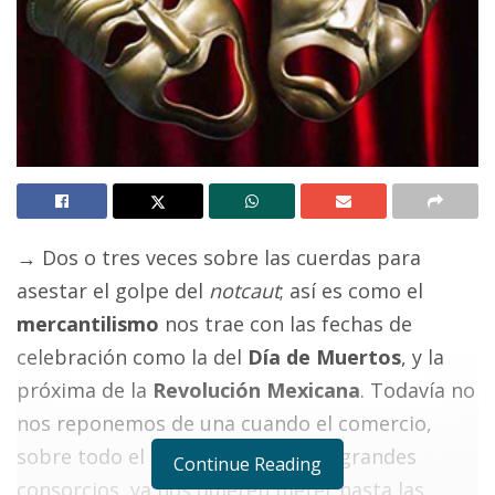
→
Dos o tres veces sobre las cuerdas para
asestar el golpe del
notcaut
; así es como el
mercantilismo
nos trae con las fechas de
celebración como la del
Día de Muertos
, y la
próxima de la
Revolución Mexicana
. Todavía no
nos reponemos de una cuando el comercio,
sobre todo el que comprende los grandes
Continue Reading
consorcios, ya nos quieren meter hasta las