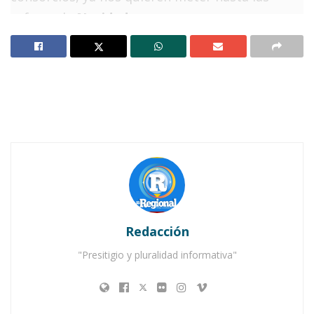
esferas de
Navidad
.
→ Y hablando de periodos de refrigerio, no solo
de guateque, sino principalmente del
enfriamiento de la atmósfera, cada vez es más
imperioso esperar a que otras posaderas –
entre más anchas mejor, como las de David
Alvarado – calienten las lengüetas del baño
antes de sentarse para hacer nuestras
necesidades.
Redacción
Notas Relacionadas
"Presitigio y pluralidad informativa"
Ahuacatlán celebrá el día de Reyes con rosca y
chocolate
Buena tarde taurina en Ahuacatlán