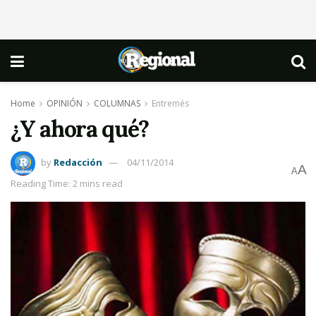
Home
OPINIÓN
COLUMNAS
Entremés
¿Y ahora qué?
by
Redacción
04/11/2014
A
A
Reading Time: 2 mins read