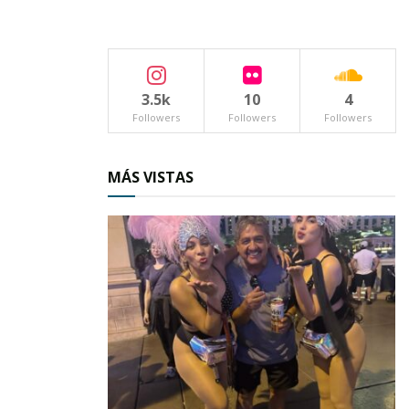
equipo de casa, quien logró otro tanto al
minuto 67 tras certero cabezazo de El Bofo.
El encuentro finalizó 3-0 a favor de Xpress,
3.5k
10
4
coronándose por lo tanto en campeón de este
Followers
Followers
Followers
torneo con un marcador global de 6-0.
Los premios fueron entregados por el
MÁS VISTAS
presidente Agustín Godínez, quien se hizo
acompañar en esta ceremonia por el director
de deportes Ricardo Varela, así como por los
directivos de la liga y por el futbolista
profesional, Luis Nieves, nativo de Ahuacatlán.
Tags:
fútbol