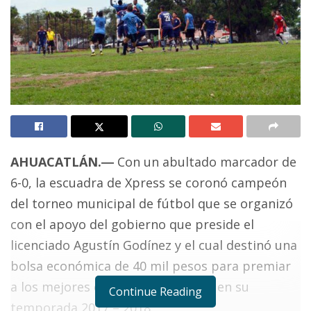
AHUACATLÁN.―
Con un abultado marcador de
6-0, la escuadra de Xpress se coronó campeón
del torneo municipal de fútbol que se organizó
con el apoyo del gobierno que preside el
licenciado Agustín Godínez y el cual destinó una
bolsa económica de 40 mil pesos para premiar
a los mejores equipos de esta liga en su
Continue Reading
temporada 2017 – 2018.