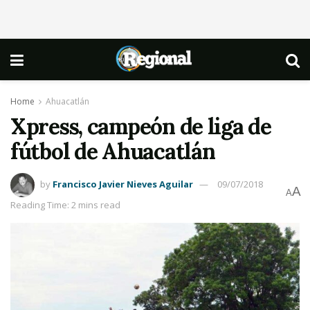
Home
Ahuacatlán
Xpress, campeón de liga de
fútbol de Ahuacatlán
by
Francisco Javier Nieves Aguilar
09/07/2018
A
A
Reading Time: 2 mins read