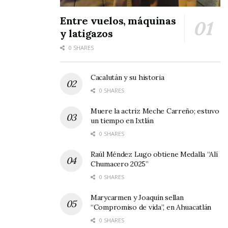
Entre vuelos, máquinas
y latigazos
0 SHARES
Cacalután y su historia
0 SHARES
Muere la actriz Meche Carreño; estuvo
un tiempo en Ixtlán
0 SHARES
Raúl Méndez Lugo obtiene Medalla “Alí
Chumacero 2025”
0 SHARES
Marycarmen y Joaquín sellan
“Compromiso de vida”, en Ahuacatlán
0 SHARES