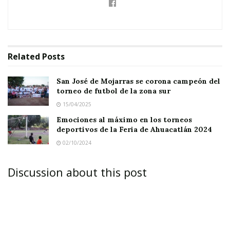
pesada toda vez que el marcador parcial le era
favorable al Xpress 3-0; difícil remontarlo, más
aún sabiendo que jugarían en patio ajeno; y
desde que Jorge Tavarez –el árbitro central–
Related
Posts
pitó su ocarina se sumieron en el desconcierto
San José de Mojarras se corona campeón del
total, al grado de recibir otros dos goles en los
torneo de futbol de la zona sur
primeros 6 minutos.
15/04/2025
Emociones al máximo en los torneos
deportivos de la Feria de Ahuacatlán 2024
02/10/2024
Discussion about this post