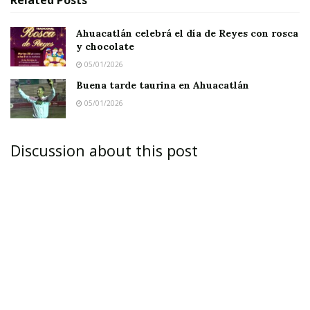
Ahuacatlán celebrá el día de Reyes con rosca
y chocolate
05/01/2026
Buena tarde taurina en Ahuacatlán
05/01/2026
Discussion about this post
Recuerda quién eres y a dónde vas…
AMATLÁN DE CAÑAS.-
Hacía mucho que un
gobernador no regresaba a Amatlán de Cañas.
Después de Toño Echevarría, que con su estilo
dicharachero caminaba entre la gente, no había
visto otro gobernador que hiciera una gira
como la que inició ayer Roberto Sandoval.