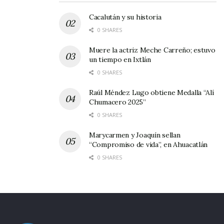
acercarse a las personas con la franqueza de
expresión que lo está haciendo Roberto.
Cacalután y su historia
0 SHARES
Esta noche acompañaría al presidente Pancho
Muere la actriz Meche Carreño; estuvo
López en su Informe de Actividades de 100 Días
un tiempo en Ixtlán
de Gobierno.
0 SHARES
Raúl Méndez Lugo obtiene Medalla “Alí
Chumacero 2025”
0 SHARES
Marycarmen y Joaquín sellan
“Compromiso de vida”, en Ahuacatlán
0 SHARES
Roberto paseando a Gregoria en su nueva silla de ruedas