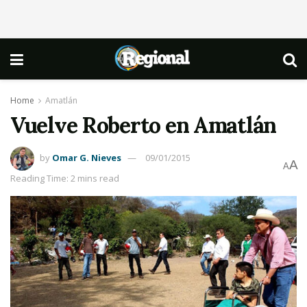
Home
Amatlán
Vuelve Roberto en Amatlán
by
Omar G. Nieves
09/01/2015
A
A
Reading Time: 2 mins read