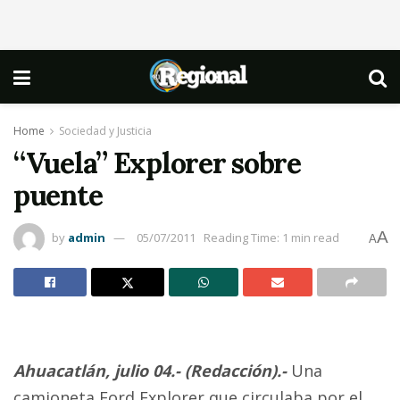
Home
Sociedad y Justicia
“Vuela” Explorer sobre
puente
A
by
admin
05/07/2011
Reading Time: 1 min read
A
Ahuacatlán, julio 04.- (Redacción).-
Una
camioneta Ford Explorer que circulaba por el