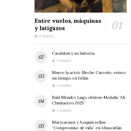
Entre vuelos, máquinas
y latigazos
0 SHARES
Cacalután y su historia
0 SHARES
Muere la actriz Meche Carreño; estuvo
un tiempo en Ixtlán
0 SHARES
Raúl Méndez Lugo obtiene Medalla “Alí
Chumacero 2025”
0 SHARES
Marycarmen y Joaquín sellan
“Compromiso de vida”, en Ahuacatlán