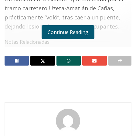
tramo carretero Uzeta-Amatlán de Cañas,
prácticamente “voló”, tras caer a un puente,
dejando lesionados a sus cuatro ocupantes.
Continue Reading
Notas Relacionadas
Ahuacatlán celebrá el día de Reyes con rosca y
chocolate
Buena tarde taurina en Ahuacatlán
Lo anterior ocurrió el pasado sábado poco
antes de la medianoche, muy cerca del poblado
de La Gloria, perteneciente al municipio de
Ahuacatlán.
Sería tal vez el estado somnoliento y el