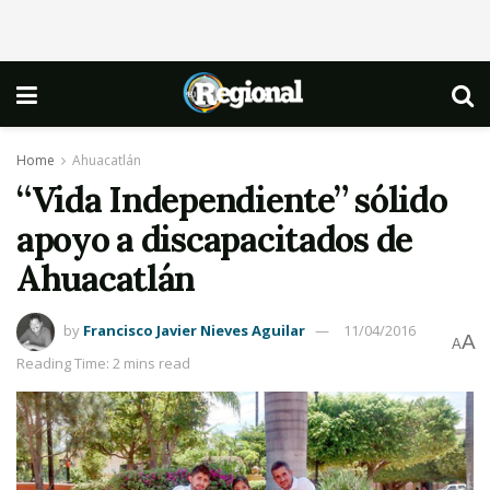
Home
Ahuacatlán
“Vida Independiente” sólido
apoyo a discapacitados de
Ahuacatlán
by
Francisco Javier Nieves Aguilar
11/04/2016
A
A
Reading Time: 2 mins read