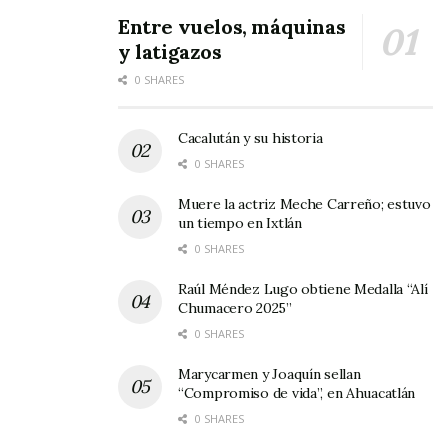
El presidente municipal Chuyín Bernal les ha
Entre vuelos, máquinas
otorgado las facilidades para sus sesiones, las
y latigazos
cuales se realizan de lunes a viernes, con una
0 SHARES
duración de una hora, explica Sergio; “Desde
luego que no cobramos nada, porque somos
Cacalután y su historia
una organización sin fines de lucro”, puntualiza.
0 SHARES
Muere la actriz Meche Carreño; estuvo
un tiempo en Ixtlán
0 SHARES
Raúl Méndez Lugo obtiene Medalla “Alí
Chumacero 2025”
0 SHARES
Marycarmen y Joaquín sellan
“Compromiso de vida”, en Ahuacatlán
0 SHARES