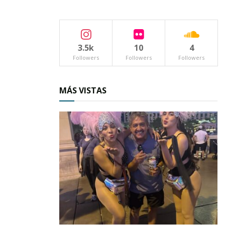
debe este modelo mexicano que se ha formado
precisamente de la experiencia de su fundador,
dentro del conocimiento y práctica mundial de
3.5k
10
4
distintos procesos facilitadores de la inclusión.
Followers
Followers
Followers
El primer programa
– explica Sergio Alan –
consiste en la enseñanza para dominar una
MÁS VISTAS
silla de ruedas
, “porque sin independencia no
hay inclusión, para luego proseguir con la
reincorporación al plan laboral.
Varias han sido las personas las que han
aprendido a desplazarse en sillas de ruedas, no
solo de Ahuacatlán, sino de Jala y de las
localidades circunvecinas.