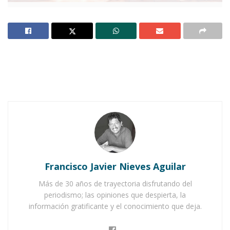
AHUACATLÁN.-
No busca posiciones políticas,
ni promueve candidatos. Tampoco lucra con las
personas ni nada que se le parezca. Al contrario;
busca ayudarlas obedeciendo a su misión
altruista.
Notas Relacionadas
Ahuacatlán celebrá el día de Reyes con rosca y
chocolate
Francisco Javier Nieves Aguilar
Buena tarde taurina en Ahuacatlán
Más de 30 años de trayectoria disfrutando del
periodismo; las opiniones que despierta, la
Este es el caso de la
organización “Vida
información gratificante y el conocimiento que deja.
Independiente”
que aglutina a personas que,