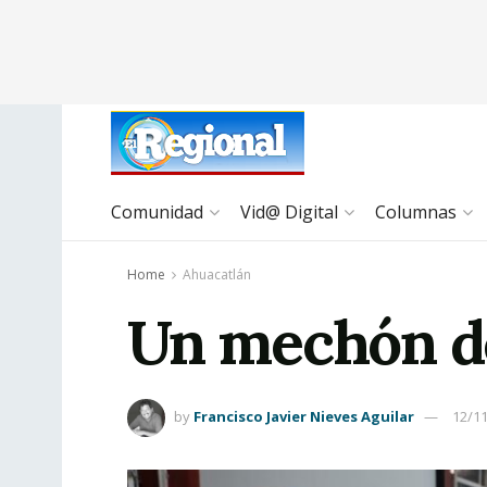
Comunidad
Vid@ Digital
Columnas
Home
Ahuacatlán
Un mechón d
by
Francisco Javier Nieves Aguilar
12/1