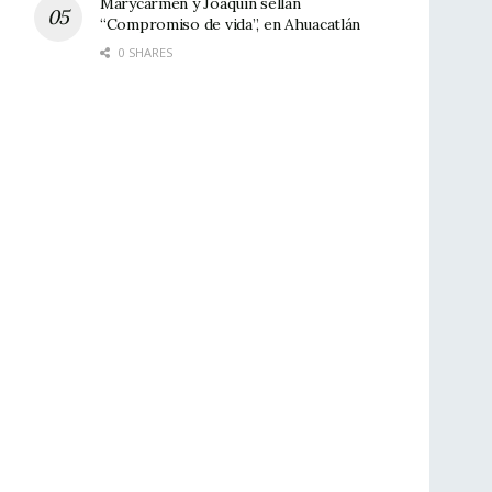
Marycarmen y Joaquín sellan
“Compromiso de vida”, en Ahuacatlán
0 SHARES