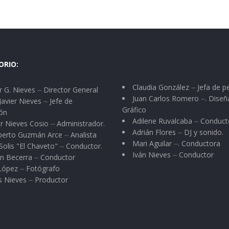
ORIO:
Claudia González ⏤ Jefa de p
 G. Nieves ⏤ Director General
Juan Carlos Romero ⏤. Diseñ
Javier Nieves ⏤ Jefe de
Gráfico
ón
Adilene Ruvalcaba ⏤ Conduct
r Nieves Cosio ⏤ Administrador.
Adrián Flores ⏤ DJ y sonido.
berto Guzmán Arce ⏤ Analista
Mari Aguilar ⏤. Conductora
Solis "El Chaveto" ⏤ Conductor.
Iván Nieves ⏤ Conductor
n Becerra ⏤ Conductor
 López ⏤ Fotógrafo
s Nieves ⏤ Productor