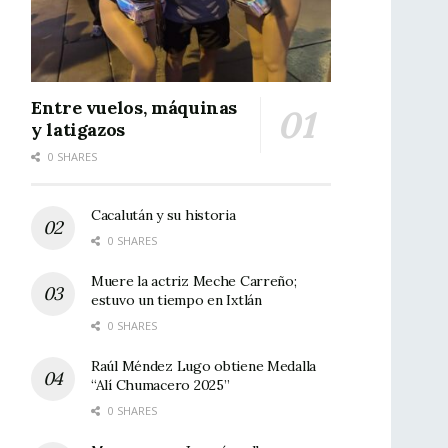
Entre vuelos, máquinas
y latigazos
0 SHARES
Cacalután y su historia
0 SHARES
Muere la actriz Meche Carreño;
estuvo un tiempo en Ixtlán
0 SHARES
Raúl Méndez Lugo obtiene Medalla
“Alí Chumacero 2025”
0 SHARES