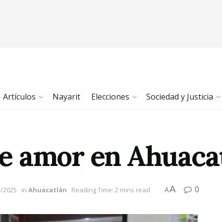
Artículos
Nayarit
Elecciones
Sociedad y Justicia
e amor en Ahuaca
A
0
1/2025
in
Ahuacatlán
Reading Time: 2 mins read
A