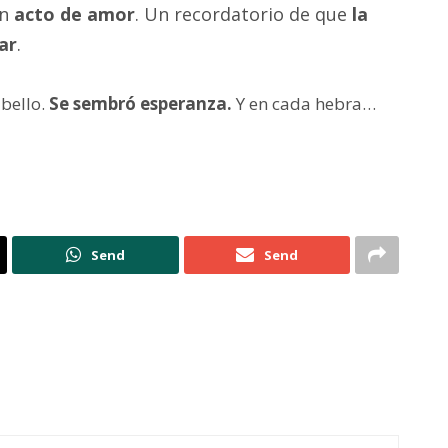
un
acto de amor
. Un recordatorio de que
la
ar
.
abello.
Se sembró esperanza.
Y en cada hebra…
Send
Send