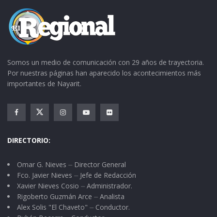
hijo de Fermín Saldívar y Felicitas Pereyda – mi
tía, hermana de mi madre -.
Fermín, se dedicaba al comercio ambulante.
Elaboraba la fruta conocida como “cubierto”.
Somos un medio de comunicación con 29 años de trayectoria.
Creo que también garapiñados entre otras
Por nuestras páginas han aparecido los acontecimientos más
importantes de Nayarit.
cosas propias de ese pequeño negocio. Era un
personaje característico de mi pueblo por sus
bromas pesaditas, sarcásticas, que soltaba a
todas las personas sin respetar sexo ni edad.
DIRECTORIO:
Eso alguna vez le acarreó respuestas negativas
de quienes se sentían agraviados.
Omar G. Nieves ⏤ Director General
Fco. Javier Nieves ⏤ Jefe de Redacción
Fermín era hermano de doña Justa, señora que
Xavier Nieves Cosio ⏤ Administrador.
Rigoberto Guzmán Arce ⏤ Analista
en el portal redondo, frente al jardín que ahora
Alex Solis "El Chaveto" ⏤ Conductor.
se le conoce como la “plaza de los pájaros