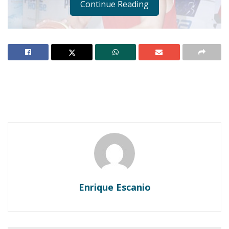
Continue Reading
Notas Relacionadas
Ahuacatlán celebrá el día de Reyes con rosca y
chocolate
Buena tarde taurina en Ahuacatlán
Enrique Escanio