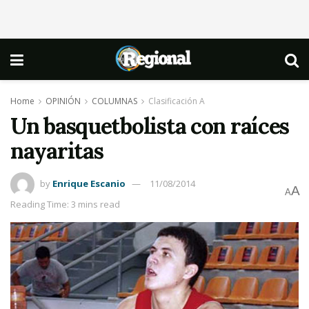
Home
OPINIÓN
COLUMNAS
Clasificación A
Un basquetbolista con raíces
nayaritas
by
Enrique Escanio
11/08/2014
A
A
Reading Time: 3 mins read