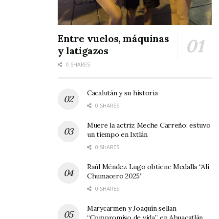
situación que desde luego agradecen y
reconocen.
Entre vuelos, máquinas
y latigazos
Tags:
coronavirus
Feria del Elote
0 SHARES
Cacalután y su historia
0 SHARES
Muere la actriz Meche Carreño; estuvo
un tiempo en Ixtlán
0 SHARES
Raúl Méndez Lugo obtiene Medalla “Alí
Chumacero 2025”
0 SHARES
Marycarmen y Joaquín sellan
“Compromiso de vida”, en Ahuacatlán