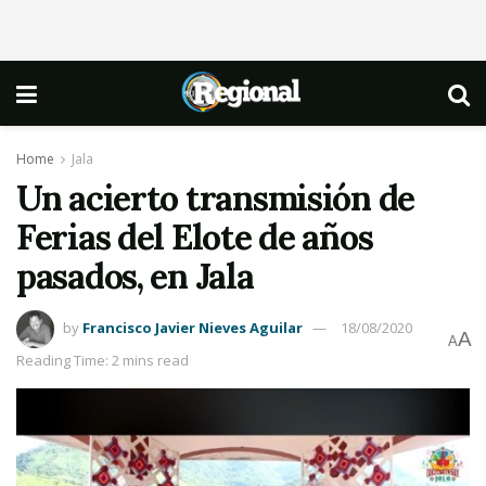
Home
Jala
Un acierto transmisión de
Ferias del Elote de años
pasados, en Jala
by
Francisco Javier Nieves Aguilar
18/08/2020
A
A
Reading Time: 2 mins read