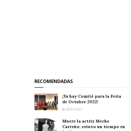
estuvieron transmitiendo durante estos días, lo
que hizo que los habitantes de este Pueblo
Mágico se transportaran a tiempos pretéritos,
recordando su Feria con razonable nostalgia.
RECOMENDADAS
¡Ya hay Comité para la Feria
de Octubre 2022!
28/07/2022
Muere la actriz Meche
Carreño; estuvo un tiempo en