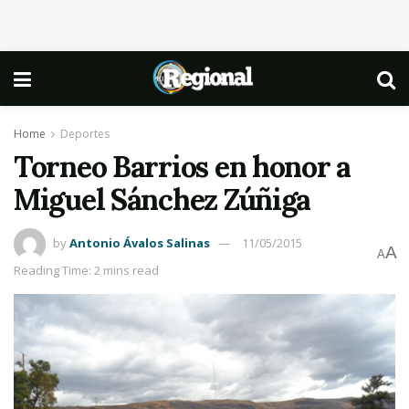
Home
Deportes
Torneo Barrios en honor a
Miguel Sánchez Zúñiga
by
Antonio Ávalos Salinas
11/05/2015
A
A
Reading Time: 2 mins read